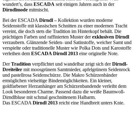
wundert’s, dass
ESCADA
seit einigen Jahren auch in der
Dirndlmode
mitmischt.
Bei der ESCADA
Dirndl –
Kollektion wurden moderne
Seidenstoffe mit klassischen Schnitten zu einer modernen Tracht
vereint, die doch stets die Tradition im Hinterkopf behält. Die
prächtigen Farben und raffinierten Muster der
exklusiven Dirndl
verzaubern. Glänzende Seiden- und Satinstoffe, weicher Samt und
verspielte oder traditionelle Muster wie Polka Dots und Karostoffe
verleihen dem
ESCADA Dirndl 2013
eine originelle Note.
Der
Tradition
verpflichtet und wandelbar zeigt sich der
Dirndl-
Dreiteiler
mit moosgrünem Samtmieder, apfelgrünem Seidenrock
und pastellrosa Seidenschürze. Die Makro Schürzenbänder
ermöglichen vielseitige Bindemöglichkeiten. Ein kleiner,
goldfarbener Herzanhänger am Schürzenbandende verleiht dem
Look besonderen Charme. Passend dazu die weiße Baumwoll-
Dirndlbluse mit schmal geschnittenem Halbarm.
Das ESCADA
Dirndl 2013
reicht eine Handbreit unters Knie.