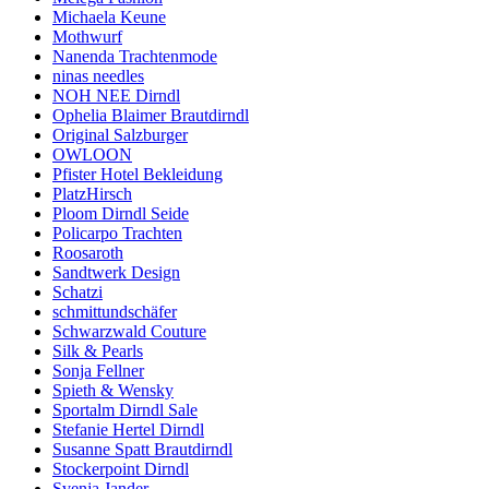
Michaela Keune
Mothwurf
Nanenda Trachtenmode
ninas needles
NOH NEE Dirndl
Ophelia Blaimer Brautdirndl
Original Salzburger
OWLOON
Pfister Hotel Bekleidung
PlatzHirsch
Ploom Dirndl Seide
Policarpo Trachten
Roosaroth
Sandtwerk Design
Schatzi
schmittundschäfer
Schwarzwald Couture
Silk & Pearls
Sonja Fellner
Spieth & Wensky
Sportalm Dirndl Sale
Stefanie Hertel Dirndl
Susanne Spatt Brautdirndl
Stockerpoint Dirndl
Svenja Jander