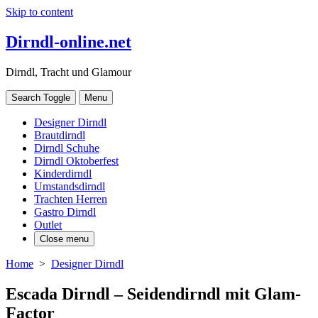
Skip to content
Dirndl-online.net
Dirndl, Tracht und Glamour
Search Toggle
Menu
Designer Dirndl
Brautdirndl
Dirndl Schuhe
Dirndl Oktoberfest
Kinderdirndl
Umstandsdirndl
Trachten Herren
Gastro Dirndl
Outlet
Close menu
Home
>
Designer Dirndl
Escada Dirndl – Seidendirndl mit Glam-
Factor