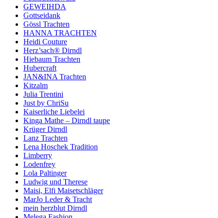
GEWEIHDA
Gottseidank
Gössl Trachten
HANNA TRACHTEN
Heidi Couture
Herz’sach® Dirndl
Hiebaum Trachten
Hubercraft
JAN&INA Trachten
Kitzalm
Julia Trentini
Just by ChriSu
Kaiserliche Liebelei
Kinga Mathe – Dirndl taupe
Krüger Dirndl
Lanz Trachten
Lena Hoschek Tradition
Limberry
Lodenfrey
Lola Paltinger
Ludwig und Therese
Maisi, Elfi Maisetschläger
MarJo Leder & Tracht
mein herzblut Dirndl
Melega Fashion