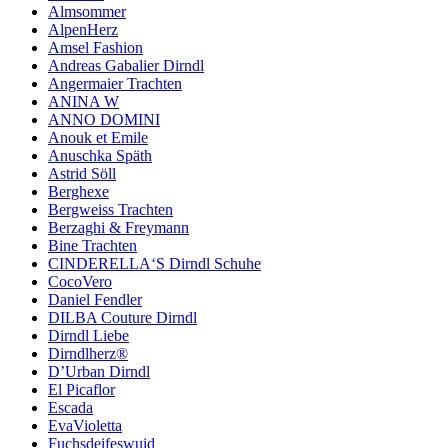
Almsommer
AlpenHerz
Amsel Fashion
Andreas Gabalier Dirndl
Angermaier Trachten
ANINA W
ANNO DOMINI
Anouk et Emile
Anuschka Späth
Astrid Söll
Berghexe
Bergweiss Trachten
Berzaghi & Freymann
Bine Trachten
CINDERELLA‘S Dirndl Schuhe
CocoVero
Daniel Fendler
DILBA Couture Dirndl
Dirndl Liebe
Dirndlherz®
D’Urban Dirndl
El Picaflor
Escada
EvaVioletta
Fuchsdeifeswuid