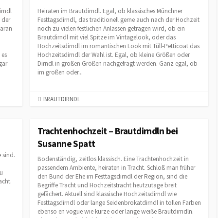
I
irndl
Heiraten im Brautdirndl. Egal, ob klassisches Münchner
E
 der
Festtagsdirndl, das traditionell gerne auch nach der Hochzeit
daran
noch zu vielen festlichen Anlässen getragen wird, ob ein
S
Brautdirndl mit viel Spitze im Vintagelook, oder das
Hochzeitsdirndl im romantischen Look mit Tüll-Petticoat das
 es
Hochzeitsdirndl der Wahl ist. Egal, ob kleine Größen oder
gar
Dirndl in großen Größen nachgefragt werden. Ganz egal, ob
im großen oder...
C
BRAUTDIRNDL
A
T
E
Trachtenhochzeit – Brautdirndln bei
G
Susanne Spatt
O
 sind.
R
Bodenständig, zeitlos klassisch. Eine Trachtenhochzeit in
I
passendem Ambiente, heiraten in Tracht. Schloß man früher
zu
den Bund der Ehe im Festtagsdirndl der Region, sind die
E
acht.
Begriffe Tracht und Hochzeitstracht heutzutage breit
S
gefächert. Aktuell sind klassische Hochzeitsdirndl wie
Festtagsdirndl oder lange Seidenbrokatdirndl in tollen Farben
ebenso en vogue wie kurze oder lange weiße Brautdirndln.