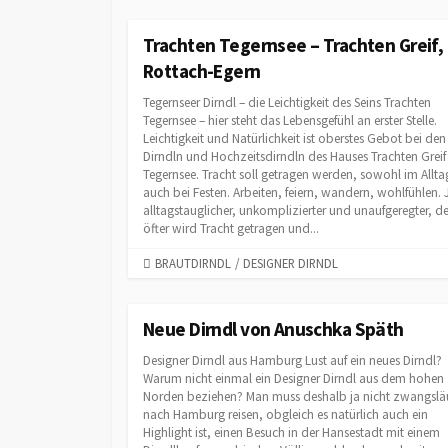
T
E
Trachten Tegernsee – Trachten Greif,
G
Rottach-Egern
O
R
Tegernseer Dirndl – die Leichtigkeit des Seins Trachten
I
Tegernsee – hier steht das Lebensgefühl an erster Stelle.
Leichtigkeit und Natürlichkeit ist oberstes Gebot bei den
E
Dirndln und Hochzeitsdirndln des Hauses Trachten Grei
S
Tegernsee. Tracht soll getragen werden, sowohl im Allta
auch bei Festen. Arbeiten, feiern, wandern, wohlfühlen. 
alltagstauglicher, unkomplizierter und unaufgeregter, d
öfter wird Tracht getragen und...
C
BRAUTDIRNDL
/
DESIGNER DIRNDL
A
T
E
Neue Dirndl von Anuschka Späth
G
Designer Dirndl aus Hamburg Lust auf ein neues Dirndl?
O
Warum nicht einmal ein Designer Dirndl aus dem hohen
R
Norden beziehen? Man muss deshalb ja nicht zwangslä
I
nach Hamburg reisen, obgleich es natürlich auch ein
E
Highlight ist, einen Besuch in der Hansestadt mit einem
S