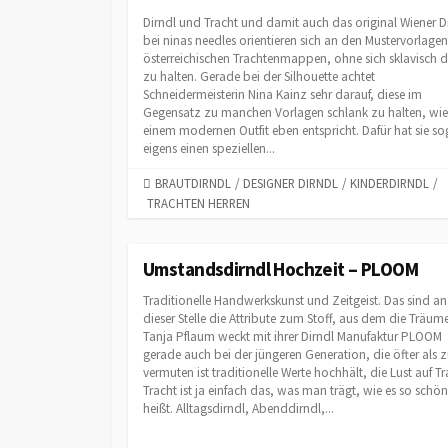
R
Dirndl und Tracht und damit auch das original Wiener D
I
bei ninas needles orientieren sich an den Mustervorlagen
österreichischen Trachtenmappen, ohne sich sklavisch 
E
zu halten. Gerade bei der Silhouette achtet
S
Schneidermeisterin Nina Kainz sehr darauf, diese im
Gegensatz zu manchen Vorlagen schlank zu halten, wie
einem modernen Outfit eben entspricht. Dafür hat sie so
eigens einen speziellen...
C
BRAUTDIRNDL
/
DESIGNER DIRNDL
/
KINDERDIRNDL
/
TRACHTEN HERREN
A
T
E
G
Umstandsdirndl Hochzeit – PLOOM
O
Traditionelle Handwerkskunst und Zeitgeist. Das sind an
R
dieser Stelle die Attribute zum Stoff, aus dem die Träume
I
Tanja Pflaum weckt mit ihrer Dirndl Manufaktur PLOOM
E
gerade auch bei der jüngeren Generation, die öfter als 
S
vermuten ist traditionelle Werte hochhält, die Lust auf Tr
Tracht ist ja einfach das, was man trägt, wie es so schön
heißt. Alltagsdirndl, Abenddirndl,...