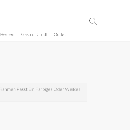
S
e
 Herren
Gastro Dirndl
Outlet
a
r
c
h
T
o
g
g
l
n Rahmen Passt Ein Farbiges Oder Weißes
e