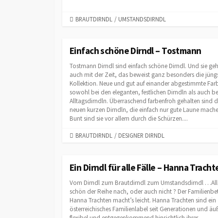
C
BRAUTDIRNDL
/
UMSTANDSDIRNDL
A
T
E
Einfach schöne Dirndl – Tostmann
G
Tostmann Dirndl sind einfach schöne Dirndl. Und sie ge
O
auch mit der Zeit, das beweist ganz besonders die jüng
R
Kollektion. Neue und gut auf einander abgestimmte Far
I
sowohl bei den eleganten, festlichen Dirndln als auch b
E
Alltagsdirndln. Überraschend farbenfroh gehalten sind d
S
neuen kurzen Dirndln, die einfach nur gute Laune mache
Bunt sind sie vor allem durch die Schürzen....
C
BRAUTDIRNDL
/
DESIGNER DIRNDL
A
T
E
Ein Dirndl für alle Fälle – Hanna Tracht
G
Vom Dirndl zum Brautdirndl zum Umstandsdirndl …All
O
schön der Reihe nach, oder auch nicht ? Der Familienbe
R
Hanna Trachten macht’s leicht. Hanna Trachten sind ein
I
österreichisches Familienlabel seit Generationen und äu
E
flexibel und entgegenkommend hinsichtlich ihrer