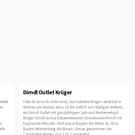
Dirndl Outlet Krüger
rfekt
Falls ihr es noch nicht wisst, das beliebte Krüger Label hat in
in
Wernau am Neckar, etwa 25 km östlich von Stuttgart entfernt,
n
ein Dirndl Outlet mit ganzjährigem Sale und Musterverkauf.
Krüger Dirndl sind ja bekannterweise schwäbische Dirndl mit
re
bayrischen Wurzeln. Und was in Bayern die Wiesn ist, ist in
alle
Baden-Würtemberg die Wasen. Genau genommen die
Cannstatter Wasen. Das 175. Cannstatter...