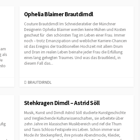
T
E
Ophelia Blaimer Brautdirndl
G
Couture Brautdirndl Im Schneideratelier der Münchner
O
Designerin Ophelia Blaimer werden keine Mühen und Kosten
R
gescheut für den schönsten Tag im Leben einer Frau. Immer
I
noch – trotz Emanzipation und weiblicher Karriere-Chancen
E
ist das Ereignis der traditionellen Hochzeit mit allem Drum
f am
S
und Dran im realen Leben beinahe jeder Frau die Erfüllung
g als
eines lang gehegten Traumes. Und was das Brautkleid, in
Je
diesem Fall das...
esto
C
BRAUTDIRNDL
A
T
E
Stehkragen Dirndl – Astrid Söll
G
Musik, Kunst und Dirndl Astrid Söll studierte Kunstgeschichte
O
und Vergleichende Kulturwissenschaften, sie arbeitete über
R
ufig
zehn Jahre im klassischen Musikbereich und rief die Thurn
I
und Taxis Schloss-Festspiele ins Leben. Schon immer war
E
Mode ihr Steckenpferd, ihre private Abendmode, Kleider,
S