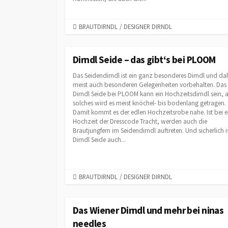
C
BRAUTDIRNDL
/
DESIGNER DIRNDL
A
T
E
Dirndl Seide – das gibt‘s bei PLOOM
G
Das Seidendirndl ist ein ganz besonderes Dirndl und da
O
meist auch besonderen Gelegenheiten vorbehalten. Das
R
Dirndl Seide bei PLOOM kann ein Hochzeitsdirndl sein, a
I
solches wird es meist knöchel- bis bodenlang getragen.
E
Damit kommt es der edlen Hochzeitsrobe nahe. Ist bei e
S
Hochzeit der Dresscode Tracht, werden auch die
Brautjungfern im Seidendirndl auftreten. Und sicherlich i
Dirndl Seide auch...
C
BRAUTDIRNDL
/
DESIGNER DIRNDL
A
T
E
Das Wiener Dirndl und mehr bei ninas
G
needles
O