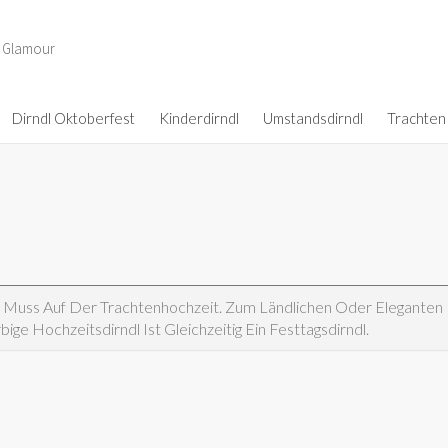
d Glamour
Dirndl Oktoberfest
Kinderdirndl
Umstandsdirndl
Trachten
in Muss Auf Der Trachtenhochzeit. Zum Ländlichen Oder Elegante
ge Hochzeitsdirndl Ist Gleichzeitig Ein Festtagsdirndl.