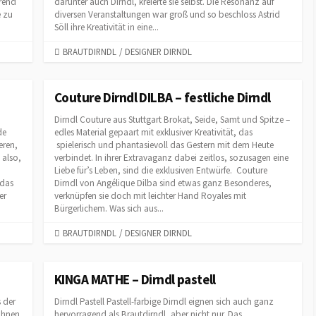
arend
darunter auch Dirndl, kreierte sie selbst. Die Resonanz auf
e zu
diversen Veranstaltungen war groß und so beschloss Astrid
Söll ihre Kreativität in eine...
C
BRAUTDIRNDL
/
DESIGNER DIRNDL
A
T
E
Couture Dirndl DILBA – festliche Dirndl
G
Dirndl Couture aus Stuttgart Brokat, Seide, Samt und Spitze –
O
de
edles Material gepaart mit exklusiver Kreativität, das
R
eren,
spielerisch und phantasievoll das Gestern mit dem Heute
I
 also,
verbindet. In ihrer Extravaganz dabei zeitlos, sozusagen eine
E
Liebe für’s Leben, sind die exklusiven Entwürfe. Couture
S
 das
Dirndl von Angélique Dilba sind etwas ganz Besonderes,
er
verknüpfen sie doch mit leichter Hand Royales mit
Bürgerlichem. Was sich aus...
C
BRAUTDIRNDL
/
DESIGNER DIRNDL
A
T
E
KINGA MATHE – Dirndl pastell
G
 der
Dirndl Pastell Pastell-farbige Dirndl eignen sich auch ganz
O
ahnen
hervorragend als Brautdirndl, aber nicht nur. Das