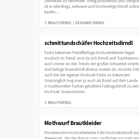
Dirndlkauf zu verbinden. Völlig problemlos und zeitsp
ist es allerdings, exklusive und hochwertige Dirndl onlin
kaufen....
C
BRAUTDIRNDL
/
DESIGNER DIRNDL
A
T
E
schmittundschäfer Hochzeitsdirndl
G
Farbe bekennen Pastellfarbige Hochzeitskleider liegen
O
modisch im Trend. Und da sich Dirndl und Trachtenmo
R
auch immer an den Trends der großen Schwester orienti
I
sind farbige Brautdirndl ebenso wieder da. Höchste Zeit
E
auch bei der eigenen Hochzeit Farbe zu bekennen!
S
Ursprünglich trug man ja auch als Braut auf dem Lande
in traditionellen Farben gehaltene Festtagsdirndl zu sein
Hochzeit. Dieses konnte...
C
BRAUTDIRNDL
A
T
E
Mothwurf Brautkleider
G
Paradiesische Hochzeitskleider Edle Hochzeitsdirndl aus
O
Steiermark, die den Bezug zum Ländlichen nur mehr er