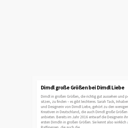
Dirndl große Größen bei Dirndl Liebe
Dirndl in großen Größen, die richtig gut aussehen und pe
sitzen, zu finden – es gibt leichteres. Sarah Tack, Inhaber
und Designerin von Dirndl Liebe, gehört zu den wenige
Kreativen in Deutschland, die auch Dirndl große Größen
anbieten. Bereits im Jahr 2016 entwarf die Designerin ih
ersten Dirndln in großen Größen. Sie kennt also wirklich 
Raffinessen, die auch die...