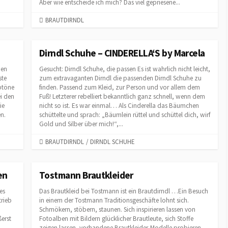
Aber wie entscheide ich mich? Das viel gepriesene...
C
BRAUTDIRNDL
A
T
E
Dirndl Schuhe – CINDERELLA‘S by Marcela
G
hen
Gesucht: Dirndl Schuhe, die passen Es ist wahrlich nicht leicht,
O
ste
zum extravaganten Dirndl die passenden Dirndl Schuhe zu
R
btöne
finden. Passend zum Kleid, zur Person und vor allem dem
I
ei den
Fuß! Letzterer rebelliert bekanntlich ganz schnell, wenn dem
E
ie
nicht so ist. Es war einmal… Als Cinderella das Bäumchen
S
n.
schüttelte und sprach: „Bäumlein rüttel und schüttel dich, wirf
Gold und Silber über mich!“,...
C
BRAUTDIRNDL
/
DIRNDL SCHUHE
A
T
E
en
Tostmann Brautkleider
G
es
Das Brautkleid bei Tostmann ist ein Brautdirndl …Ein Besuch
O
trieb
in einem der Tostmann Traditionsgeschäfte lohnt sich.
R
Schmökern, stöbern, staunen. Sich inspirieren lassen von
I
ßerst
Fotoalben mit Bildern glücklicher Brautleute, sich Stoffe
E
zeigen lassen, vorhandene Brautkleider-Modelle probieren.