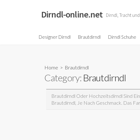
S
k
Dirndl-online.net
Dirndl, Tracht un
i
p
t
Designer Dirndl
Brautdirndl
Dirndl Schuhe
o
c
o
Home
> Brautdirndl
n
Category:
Brautdirndl
t
e
n
Brautdirndl Oder Hochzeitsdirndl Sind E
t
Brautdirndl, Je Nach Geschmack. Das Farbi