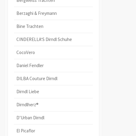
Bergweiss Trachten
Berzaghi & Freymann
Bine Trachten
CINDERELLA‘S Dirndl Schuhe
CocoVero
Daniel Fendler
DILBA Couture Dirndl
Dirndl Liebe
Dirndlherz®
D’Urban Dirndl
El Picaflor