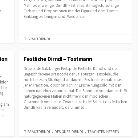
S
Mehr oder weniger Dirndl? Fast alles ist möglich, solange
n
Farben und Proportionen mit der Figur und dem Teint in
Einklang zu bringen sind. Wieder zu...
C
BRAUTDIRNDL
A
T
E
gion
Festliche Dirndl – Tostmann
G
Dresscode Salzburger Festspiele Festliche Dirndl sind der
O
ungeschriebene Dresscode der Salzburger Festspiele, die
R
er
noch bis zum 30. August andauern. Festtrachten haben seit
I
ektion
jeher Tradition, obschon sich ihr Erscheinungsbild mit den
etzen.
E
Jahren natürlich verändert hat. Der Standard von damals trifft
ung
S
naturgegebener Maßen nicht mehr den modischen
Geschmack von heute. Zwar hat sich der Schnitt des festlichen
ang am
Dirndls kaum verändert, dafür umso...
nden
 in
C
BRAUTDIRNDL
/
DESIGNER DIRNDL
/
TRACHTEN HERREN
A