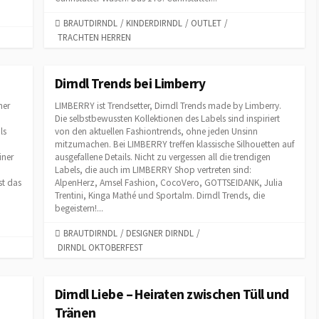
C
BRAUTDIRNDL
/
KINDERDIRNDL
/
OUTLET
/
TRACHTEN HERREN
A
T
E
G
Dirndl Trends bei Limberry
O
her
LIMBERRY ist Trendsetter, Dirndl Trends made by Limberry.
R
Die selbstbewussten Kollektionen des Labels sind inspiriert
I
ls
von den aktuellen Fashiontrends, ohne jeden Unsinn
E
mitzumachen. Bei LIMBERRY treffen klassische Silhouetten auf
S
iner
ausgefallene Details. Nicht zu vergessen all die trendigen
Labels, die auch im LIMBERRY Shop vertreten sind:
st das
AlpenHerz, Amsel Fashion, CocoVero, GOTTSEIDANK, Julia
Trentini, Kinga Mathé und Sportalm. Dirndl Trends, die
begeistern!...
C
BRAUTDIRNDL
/
DESIGNER DIRNDL
/
DIRNDL OKTOBERFEST
A
T
E
G
Dirndl Liebe – Heiraten zwischen Tüll und
O
Tränen
R