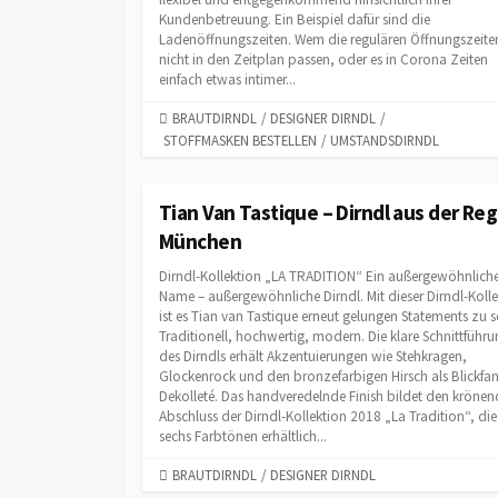
S
Kundenbetreuung. Ein Beispiel dafür sind die
Ladenöffnungszeiten. Wem die regulären Öffnungszeite
nicht in den Zeitplan passen, oder es in Corona Zeiten
einfach etwas intimer...
C
BRAUTDIRNDL
/
DESIGNER DIRNDL
/
STOFFMASKEN BESTELLEN
A
/
UMSTANDSDIRNDL
T
E
G
Tian Van Tastique – Dirndl aus der Re
O
München
R
I
Dirndl-Kollektion „LA TRADITION“ Ein außergewöhnlich
E
Name – außergewöhnliche Dirndl. Mit dieser Dirndl-Koll
ist es Tian van Tastique erneut gelungen Statements zu s
S
Traditionell, hochwertig, modern. Die klare Schnittführ
des Dirndls erhält Akzentuierungen wie Stehkragen,
Glockenrock und den bronzefarbigen Hirsch als Blickf
Dekolleté. Das handveredelnde Finish bildet den kröne
Abschluss der Dirndl-Kollektion 2018 „La Tradition“, die
sechs Farbtönen erhältlich...
C
BRAUTDIRNDL
/
DESIGNER DIRNDL
A