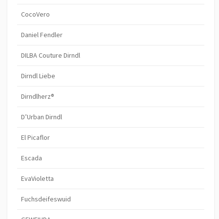
CocoVero
Daniel Fendler
DILBA Couture Dirndl
Dirndl Liebe
Dirndlherz®
D’Urban Dirndl
El Picaflor
Escada
EvaVioletta
Fuchsdeifeswuid