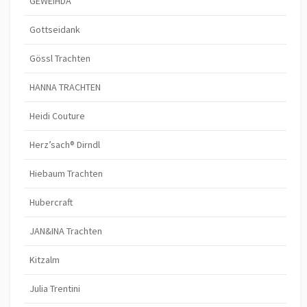
GEWEIHDA
Gottseidank
Gössl Trachten
HANNA TRACHTEN
Heidi Couture
Herz’sach® Dirndl
Hiebaum Trachten
Hubercraft
JAN&INA Trachten
Kitzalm
Julia Trentini