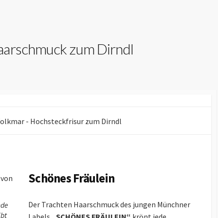
aarschmuck zum Dirndl
Schönes Fräulein
Der Trachten Haarschmuck des jungen Münchner
nde
bt
Labels
„SCHÖNES FRÄULEIN“
krönt jede