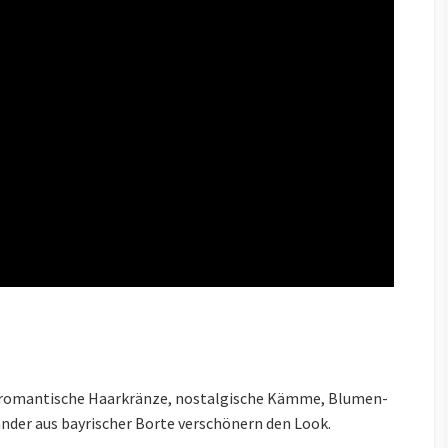
– romantische Haarkränze, nostalgische Kämme, Blumen-
nder aus bayrischer Borte verschönern den Look.