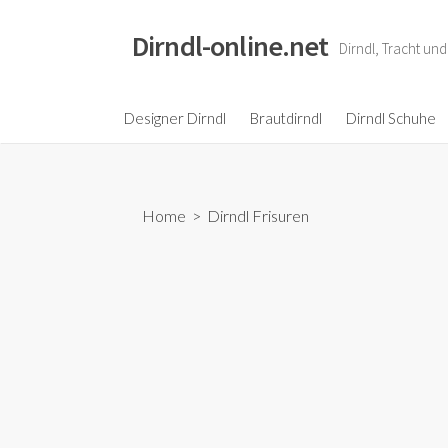
S
k
Dirndl-online.net
Dirndl, Tracht un
i
p
t
Designer Dirndl
Brautdirndl
Dirndl Schuhe
o
c
o
Home
>
Dirndl Frisuren
n
t
e
n
t