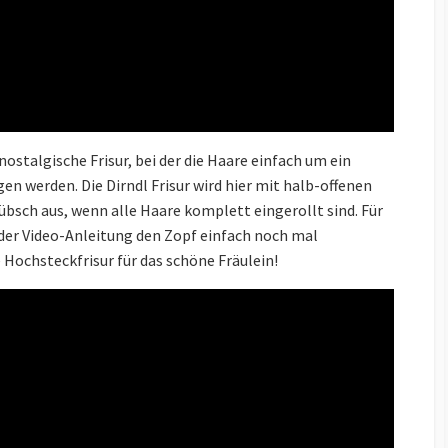
 nostalgische Frisur, bei der die Haare einfach um ein
n werden. Die Dirndl Frisur wird hier mit halb-offenen
hübsch aus, wenn alle Haare komplett eingerollt sind. Für
 der Video-Anleitung den Zopf einfach noch mal
e Hochsteckfrisur für das schöne Fräulein!