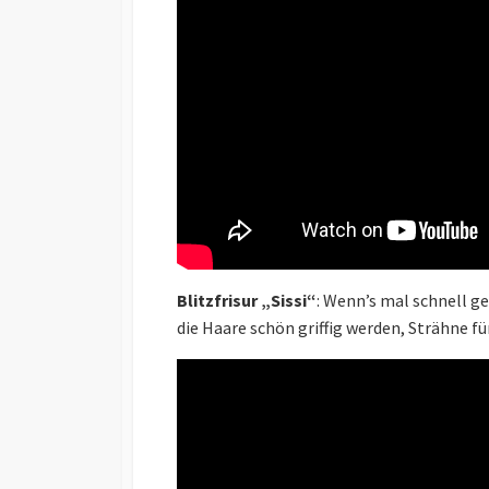
Blitzfrisur „Sissi“
: Wenn’s mal schnell ge
die Haare schön griffig werden, Strähne f