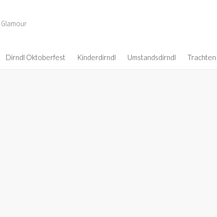
d Glamour
Dirndl Oktoberfest
Kinderdirndl
Umstandsdirndl
Trachten