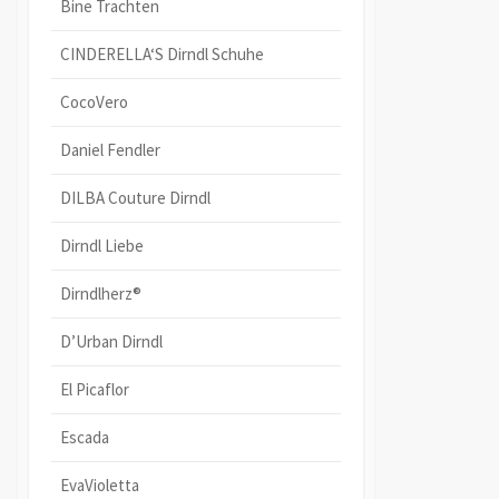
Bine Trachten
CINDERELLA‘S Dirndl Schuhe
CocoVero
Daniel Fendler
DILBA Couture Dirndl
Dirndl Liebe
Dirndlherz®
D’Urban Dirndl
El Picaflor
Escada
EvaVioletta