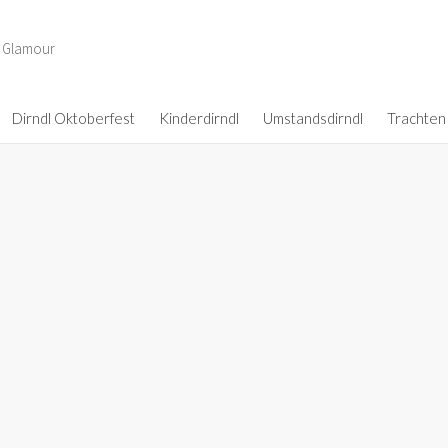
d Glamour
Dirndl Oktoberfest
Kinderdirndl
Umstandsdirndl
Trachten