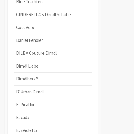
Bine Trachten
CINDERELLA‘S Dirndl Schuhe
CocoVero
Daniel Fendler
DILBA Couture Dirndl
Dirndl Liebe
Dirndlherz®
D’Urban Dirndl
El Picaflor
Escada
EvaVioletta