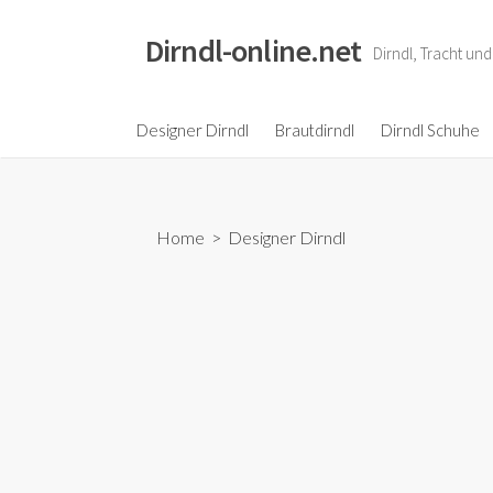
S
k
Dirndl-online.net
Dirndl, Tracht un
i
p
t
Designer Dirndl
Brautdirndl
Dirndl Schuhe
o
c
o
Home
>
Designer Dirndl
n
t
e
n
t