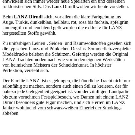
entwickeln sich immer wieder neue Spielarten ein und desselben
folkloristischen Stils. Das Lanz Dirndl wollen wir heute vorstellen.
Beim
LANZ Dirndl
sticht vor allem die klare Farbgebung ins
Auge. Türkis, dunkelblau, hellblau, rot, rosa bis fuchsia, apfelgrün,
tannengrün und leuchtend gelb wurden die exklusiv für LANZ
hergestellten Stoffe gewählt.
Zu unifarbigen Leinen-, Seiden- und Baumwollstoffen gesellen sich
die typischen Lanz- und Pünktchen Dessins. Sommerlich-verspielte
Modeldrucke beleben die Schürzen. Gefertigt werden die Original
LANZ Trachtenmoden nach wie vor in den eigenen Werkstätten
von heimischen Meistern der Schneiderkunst. In höchster
Perfektion, versteht sich.
Der Familie LANZ ist es gelungen, die bäuerliche Tracht nicht nur
salonfähig zu machen, sondern auch einen Stil zu kreieren, der für
nahezu jede Gelegenheit geeignet ist: von der zünftigen Landpartie
bis zum vornehmen Festspielbesuch, wo Damen mit einem LANZ
Dirndl besonders gute Figur machen, und sich Herren im LANZ
Janker wohltuend vom schwarz-weißen Einerlei der Smokings
abheben.