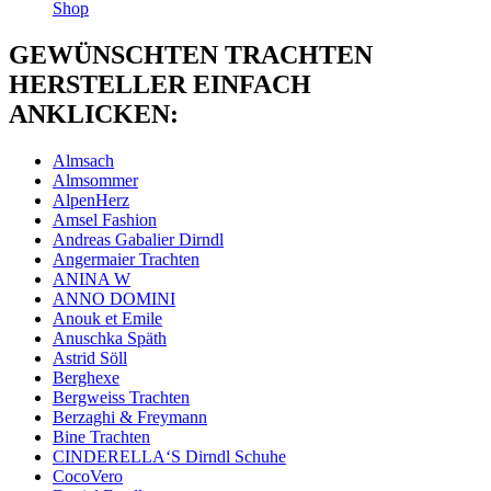
Shop
GEWÜNSCHTEN TRACHTEN
HERSTELLER EINFACH
ANKLICKEN:
Almsach
Almsommer
AlpenHerz
Amsel Fashion
Andreas Gabalier Dirndl
Angermaier Trachten
ANINA W
ANNO DOMINI
Anouk et Emile
Anuschka Späth
Astrid Söll
Berghexe
Bergweiss Trachten
Berzaghi & Freymann
Bine Trachten
CINDERELLA‘S Dirndl Schuhe
CocoVero