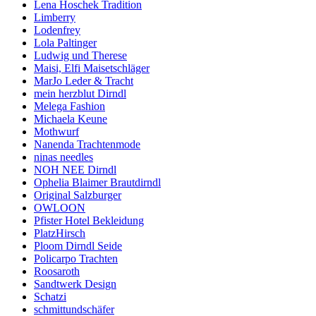
Lena Hoschek Tradition
Limberry
Lodenfrey
Lola Paltinger
Ludwig und Therese
Maisi, Elfi Maisetschläger
MarJo Leder & Tracht
mein herzblut Dirndl
Melega Fashion
Michaela Keune
Mothwurf
Nanenda Trachtenmode
ninas needles
NOH NEE Dirndl
Ophelia Blaimer Brautdirndl
Original Salzburger
OWLOON
Pfister Hotel Bekleidung
PlatzHirsch
Ploom Dirndl Seide
Policarpo Trachten
Roosaroth
Sandtwerk Design
Schatzi
schmittundschäfer