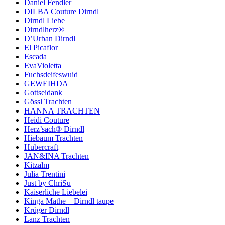
Daniel Fendler
DILBA Couture Dirndl
Dirndl Liebe
Dirndlherz®
D’Urban Dirndl
El Picaflor
Escada
EvaVioletta
Fuchsdeifeswuid
GEWEIHDA
Gottseidank
Gössl Trachten
HANNA TRACHTEN
Heidi Couture
Herz’sach® Dirndl
Hiebaum Trachten
Hubercraft
JAN&INA Trachten
Kitzalm
Julia Trentini
Just by ChriSu
Kaiserliche Liebelei
Kinga Mathe – Dirndl taupe
Krüger Dirndl
Lanz Trachten