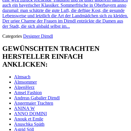
auch ein bayerischer Klassiker. Sommerfrische in Oberbayern anno
dazumal: man schätzte die gute Luft, die deftige Kost, die gesunde
Lebensweise und letztlich die Art der Landmädchen sich zu kleiden.
Der urige Charme der Frauen im Dirndl entzückte die Damen aus
der Stadt, die sich alsbald selbst im...
Categories
Designer Dirndl
GEWÜNSCHTEN TRACHTEN
HERSTELLER EINFACH
ANKLICKEN:
Almsach
Almsommer
AlpenHerz
Amsel Fashion
Andreas Gabalier Dirndl
Angermaier Trachten
ANINA W
ANNO DOMINI
Anouk et Emile
Anuschka Späth
Astrid Söll