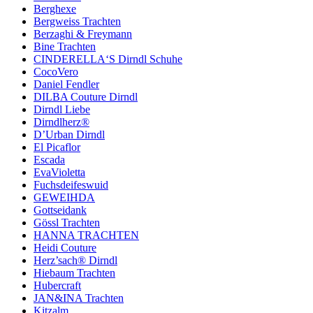
Berghexe
Bergweiss Trachten
Berzaghi & Freymann
Bine Trachten
CINDERELLA‘S Dirndl Schuhe
CocoVero
Daniel Fendler
DILBA Couture Dirndl
Dirndl Liebe
Dirndlherz®
D’Urban Dirndl
El Picaflor
Escada
EvaVioletta
Fuchsdeifeswuid
GEWEIHDA
Gottseidank
Gössl Trachten
HANNA TRACHTEN
Heidi Couture
Herz’sach® Dirndl
Hiebaum Trachten
Hubercraft
JAN&INA Trachten
Kitzalm