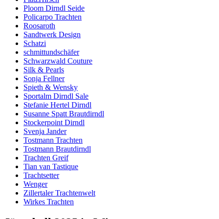
Ploom Dirndl Seide
Policarpo Trachten
Roosaroth
Sandtwerk Design
Schatzi
schmittundschäfer
Schwarzwald Couture
Silk & Pearls
Sonja Fellner
Spieth & Wensky
Sportalm Dirndl Sale
Stefanie Hertel Dirndl
Susanne Spatt Brautdirndl
Stockerpoint Dirndl
Svenja Jander
Tostmann Trachten
Tostmann Brautdirndl
Trachten Greif
Tian van Tastique
Trachtsetter
Wenger
Zillertaler Trachtenwelt
Wirkes Trachten