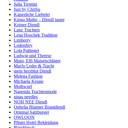
Julia Trentini
Just by ChriSu
Kaiserliche Liebelei
Kinga Mathe – Dirndl taupe
Krüger Dirndl
Lanz Trachten
Lena Hoschek Tradition
Limberry
Lodenfrey
Lola Paltinger
Ludwig und Therese
Maisi, Elfi Maisetschläger
MarJo Leder & Tracht
mein herzblut Dirndl
Melega Fashion
Michaela Keune
Mothwurf
Nanenda Trachtenmode
ninas needles
NOH NEE Dirndl
Ophelia Blaimer Brautdirndl
Original Salzburger
OWLOON
Pfister Hotel Bekleidung
PlatzHirsch