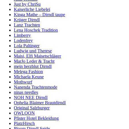
Just by ChriSu
Kaiserliche Liebelei
Kinga Mathe – Dirndl taupe
Krüger Dirndl
Lanz Trachten
Lena Hoschek Tradition
Limberry
Lodenfrey
Lola Paltinger
Ludwig und Therese
Maisi, Elfi Maisetschläger
MarJo Leder & Tracht
mein herzblut Dirndl
Melega Fashion
Michaela Keune
Mothwurf
Nanenda Trachtenmode
ninas needles
NOH NEE Dirndl
Ophelia Blaimer Brautdirndl
Original Salzburger
OWLOON
Pfister Hotel Bekleidung
PlatzHirsch
Ploom Dirndl Seide