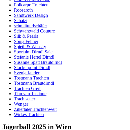
Policarpo Trachten
Roosaroth
Sandtwerk Design
Schatzi
schmittundschäfer
Schwarzwald Couture
Silk & Pearls
Sonja Fellner
Spieth & Wensky
Sportalm Dirndl Sale
Stefanie Hertel Dirndl
Susanne Spatt Brautdirndl
Stockerpoint Dirndl
Svenja Jander
Tostmann Trachten
Tostmann Brautdirndl
Trachten Greif
Tian van Tastique
Trachtsetter
Wenger
Zillertaler Trachtenwelt
Wirkes Trachten
Jägerball 2025 in Wien