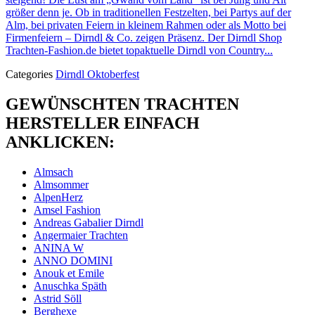
größer denn je. Ob in traditionellen Festzelten, bei Partys auf der
Alm, bei privaten Feiern in kleinem Rahmen oder als Motto bei
Firmenfeiern – Dirndl & Co. zeigen Präsenz. Der Dirndl Shop
Trachten-Fashion.de bietet topaktuelle Dirndl von Country...
Categories
Dirndl Oktoberfest
GEWÜNSCHTEN TRACHTEN
HERSTELLER EINFACH
ANKLICKEN:
Almsach
Almsommer
AlpenHerz
Amsel Fashion
Andreas Gabalier Dirndl
Angermaier Trachten
ANINA W
ANNO DOMINI
Anouk et Emile
Anuschka Späth
Astrid Söll
Berghexe