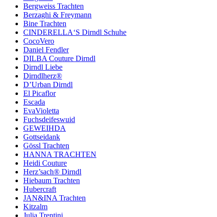
Bergweiss Trachten
Berzaghi & Freymann
Bine Trachten
CINDERELLA‘S Dirndl Schuhe
CocoVero
Daniel Fendler
DILBA Couture Dirndl
Dirndl Liebe
Dirndlherz®
D’Urban Dirndl
El Picaflor
Escada
EvaVioletta
Fuchsdeifeswuid
GEWEIHDA
Gottseidank
Gössl Trachten
HANNA TRACHTEN
Heidi Couture
Herz’sach® Dirndl
Hiebaum Trachten
Hubercraft
JAN&INA Trachten
Kitzalm
Julia Trentini