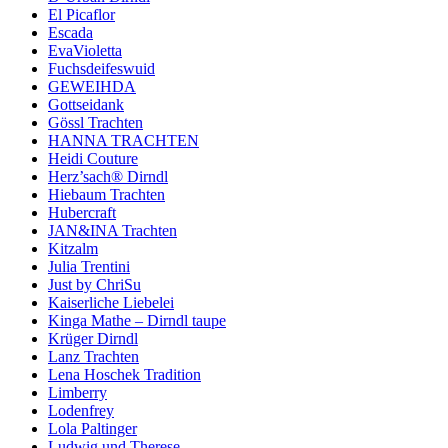
El Picaflor
Escada
EvaVioletta
Fuchsdeifeswuid
GEWEIHDA
Gottseidank
Gössl Trachten
HANNA TRACHTEN
Heidi Couture
Herz’sach® Dirndl
Hiebaum Trachten
Hubercraft
JAN&INA Trachten
Kitzalm
Julia Trentini
Just by ChriSu
Kaiserliche Liebelei
Kinga Mathe – Dirndl taupe
Krüger Dirndl
Lanz Trachten
Lena Hoschek Tradition
Limberry
Lodenfrey
Lola Paltinger
Ludwig und Therese