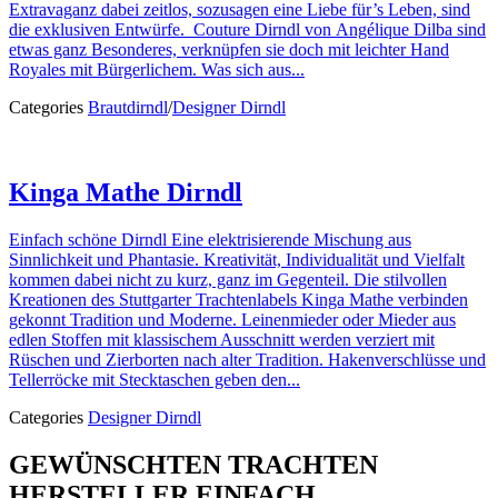
Extravaganz dabei zeitlos, sozusagen eine Liebe für’s Leben, sind
die exklusiven Entwürfe. Couture Dirndl von Angélique Dilba sind
etwas ganz Besonderes, verknüpfen sie doch mit leichter Hand
Royales mit Bürgerlichem. Was sich aus...
Categories
Brautdirndl
/
Designer Dirndl
Kinga Mathe Dirndl
Einfach schöne Dirndl Eine elektrisierende Mischung aus
Sinnlichkeit und Phantasie. Kreativität, Individualität und Vielfalt
kommen dabei nicht zu kurz, ganz im Gegenteil. Die stilvollen
Kreationen des Stuttgarter Trachtenlabels Kinga Mathe verbinden
gekonnt Tradition und Moderne. Leinenmieder oder Mieder aus
edlen Stoffen mit klassischem Ausschnitt werden verziert mit
Rüschen und Zierborten nach alter Tradition. Hakenverschlüsse und
Tellerröcke mit Stecktaschen geben den...
Categories
Designer Dirndl
GEWÜNSCHTEN TRACHTEN
HERSTELLER EINFACH