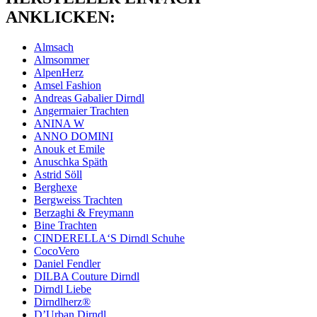
ANKLICKEN:
Almsach
Almsommer
AlpenHerz
Amsel Fashion
Andreas Gabalier Dirndl
Angermaier Trachten
ANINA W
ANNO DOMINI
Anouk et Emile
Anuschka Späth
Astrid Söll
Berghexe
Bergweiss Trachten
Berzaghi & Freymann
Bine Trachten
CINDERELLA‘S Dirndl Schuhe
CocoVero
Daniel Fendler
DILBA Couture Dirndl
Dirndl Liebe
Dirndlherz®
D’Urban Dirndl