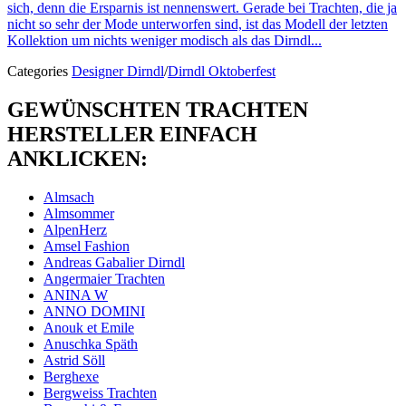
sich, denn die Ersparnis ist nennenswert. Gerade bei Trachten, die ja
nicht so sehr der Mode unterworfen sind, ist das Modell der letzten
Kollektion um nichts weniger modisch als das Dirndl...
Categories
Designer Dirndl
/
Dirndl Oktoberfest
GEWÜNSCHTEN TRACHTEN
HERSTELLER EINFACH
ANKLICKEN:
Almsach
Almsommer
AlpenHerz
Amsel Fashion
Andreas Gabalier Dirndl
Angermaier Trachten
ANINA W
ANNO DOMINI
Anouk et Emile
Anuschka Späth
Astrid Söll
Berghexe
Bergweiss Trachten