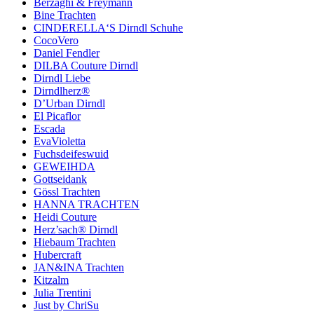
Berzaghi & Freymann
Bine Trachten
CINDERELLA‘S Dirndl Schuhe
CocoVero
Daniel Fendler
DILBA Couture Dirndl
Dirndl Liebe
Dirndlherz®
D’Urban Dirndl
El Picaflor
Escada
EvaVioletta
Fuchsdeifeswuid
GEWEIHDA
Gottseidank
Gössl Trachten
HANNA TRACHTEN
Heidi Couture
Herz’sach® Dirndl
Hiebaum Trachten
Hubercraft
JAN&INA Trachten
Kitzalm
Julia Trentini
Just by ChriSu