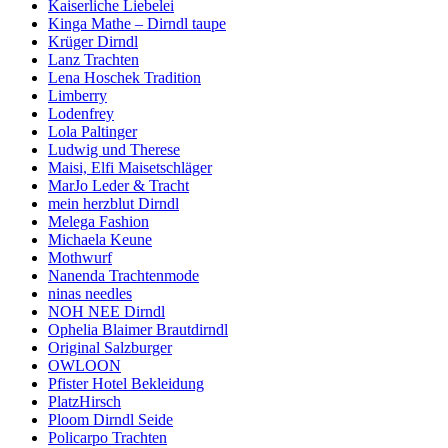
Kaiserliche Liebelei
Kinga Mathe – Dirndl taupe
Krüger Dirndl
Lanz Trachten
Lena Hoschek Tradition
Limberry
Lodenfrey
Lola Paltinger
Ludwig und Therese
Maisi, Elfi Maisetschläger
MarJo Leder & Tracht
mein herzblut Dirndl
Melega Fashion
Michaela Keune
Mothwurf
Nanenda Trachtenmode
ninas needles
NOH NEE Dirndl
Ophelia Blaimer Brautdirndl
Original Salzburger
OWLOON
Pfister Hotel Bekleidung
PlatzHirsch
Ploom Dirndl Seide
Policarpo Trachten