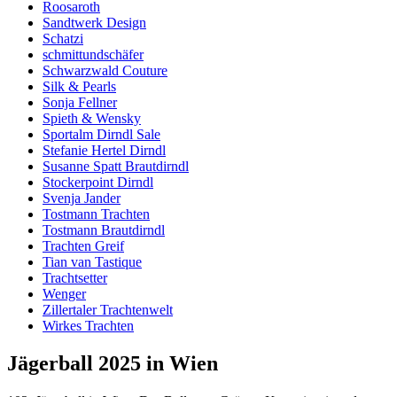
Roosaroth
Sandtwerk Design
Schatzi
schmittundschäfer
Schwarzwald Couture
Silk & Pearls
Sonja Fellner
Spieth & Wensky
Sportalm Dirndl Sale
Stefanie Hertel Dirndl
Susanne Spatt Brautdirndl
Stockerpoint Dirndl
Svenja Jander
Tostmann Trachten
Tostmann Brautdirndl
Trachten Greif
Tian van Tastique
Trachtsetter
Wenger
Zillertaler Trachtenwelt
Wirkes Trachten
Jägerball 2025 in Wien