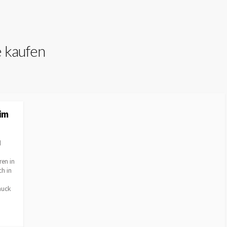
 kaufen
im
d
ren in
ch in
muck