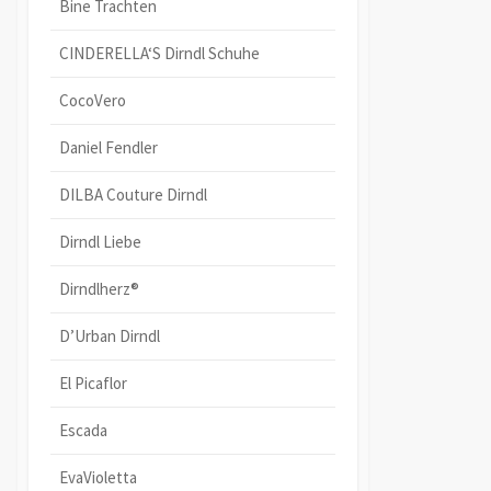
Bine Trachten
CINDERELLA‘S Dirndl Schuhe
CocoVero
Daniel Fendler
DILBA Couture Dirndl
Dirndl Liebe
Dirndlherz®
D’Urban Dirndl
El Picaflor
Escada
EvaVioletta