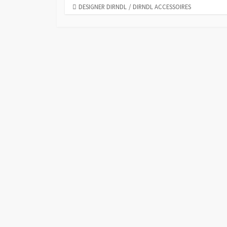
C
DESIGNER DIRNDL
/
DIRNDL ACCESSOIRES
A
T
E
G
O
R
I
E
S