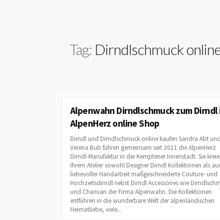
Tag:
Dirndlschmuck online
Alpenwahn Dirndlschmuck zum Dirndl 
AlpenHerz online Shop
Dirndl und Dirndlschmuck online kaufen Sandra Abt un
Verena Bub führen gemeinsam seit 2011 die AlpenHerz
Dirndl-Manufaktur in der Kemptener Innenstadt. Sie kreie
Ihrem Atelier sowohl Designer Dirndl Kollektionen als au
liebevoller Handarbeit maßgeschneiderte Couture- und
Hochzeitsdirndl nebst Dirndl Accessoires wie Dirndlsch
und Charivari der Firma Alpenwahn. Die Kollektionen
entführen in die wunderbare Welt der alpenländischen
Heimatliebe, viele...