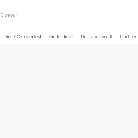
d Glamour
Dirndl Oktoberfest
Kinderdirndl
Umstandsdirndl
Trachten