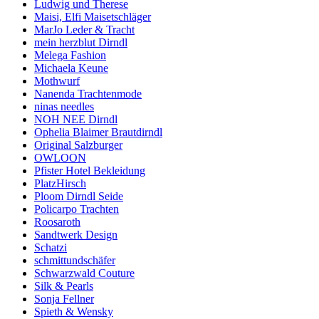
Ludwig und Therese
Maisi, Elfi Maisetschläger
MarJo Leder & Tracht
mein herzblut Dirndl
Melega Fashion
Michaela Keune
Mothwurf
Nanenda Trachtenmode
ninas needles
NOH NEE Dirndl
Ophelia Blaimer Brautdirndl
Original Salzburger
OWLOON
Pfister Hotel Bekleidung
PlatzHirsch
Ploom Dirndl Seide
Policarpo Trachten
Roosaroth
Sandtwerk Design
Schatzi
schmittundschäfer
Schwarzwald Couture
Silk & Pearls
Sonja Fellner
Spieth & Wensky