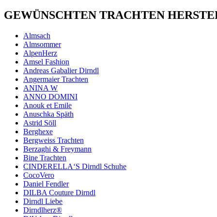
GEWÜNSCHTEN TRACHTEN HERSTEL
Almsach
Almsommer
AlpenHerz
Amsel Fashion
Andreas Gabalier Dirndl
Angermaier Trachten
ANINA W
ANNO DOMINI
Anouk et Emile
Anuschka Späth
Astrid Söll
Berghexe
Bergweiss Trachten
Berzaghi & Freymann
Bine Trachten
CINDERELLA‘S Dirndl Schuhe
CocoVero
Daniel Fendler
DILBA Couture Dirndl
Dirndl Liebe
Dirndlherz®