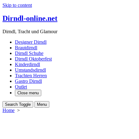
Skip to content
Dirndl-online.net
Dirndl, Tracht und Glamour
Designer Dirndl
Brautdirndl
Dirndl Schuhe
Dirndl Oktoberfest
Kinderdirndl
Umstandsdirndl
Trachten Herren
Gastro Dirndl
Outlet
Close menu
Search Toggle
Menu
Home
>