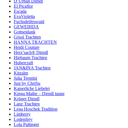
D’Urban Dirndl
El Picaflor
Escada
EvaVioletta
Fuchsdeifeswuid
GEWEIHDA
Gottseidank
Gössl Trachten
HANNA TRACHTEN
Heidi Couture
Herz’sach® Dirndl
Hiebaum Trachten
Hubercraft
JAN&INA Trachten
Kitzalm
Julia Trentini
Just by ChriSu
Kaiserliche Liebelei
Kinga Mathe – Dirndl taupe
Krüger Dirndl
Lanz Trachten
Lena Hoschek Tradition
Limberry
Lodenfrey
Lola Paltinger