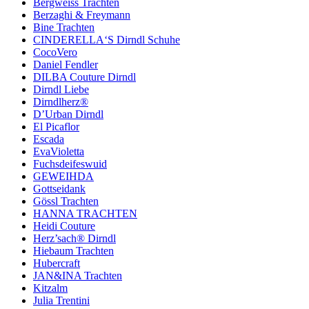
Bergweiss Trachten
Berzaghi & Freymann
Bine Trachten
CINDERELLA‘S Dirndl Schuhe
CocoVero
Daniel Fendler
DILBA Couture Dirndl
Dirndl Liebe
Dirndlherz®
D’Urban Dirndl
El Picaflor
Escada
EvaVioletta
Fuchsdeifeswuid
GEWEIHDA
Gottseidank
Gössl Trachten
HANNA TRACHTEN
Heidi Couture
Herz’sach® Dirndl
Hiebaum Trachten
Hubercraft
JAN&INA Trachten
Kitzalm
Julia Trentini