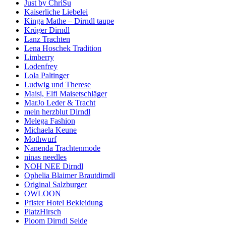
Just by ChriSu
Kaiserliche Liebelei
Kinga Mathe – Dirndl taupe
Krüger Dirndl
Lanz Trachten
Lena Hoschek Tradition
Limberry
Lodenfrey
Lola Paltinger
Ludwig und Therese
Maisi, Elfi Maisetschläger
MarJo Leder & Tracht
mein herzblut Dirndl
Melega Fashion
Michaela Keune
Mothwurf
Nanenda Trachtenmode
ninas needles
NOH NEE Dirndl
Ophelia Blaimer Brautdirndl
Original Salzburger
OWLOON
Pfister Hotel Bekleidung
PlatzHirsch
Ploom Dirndl Seide