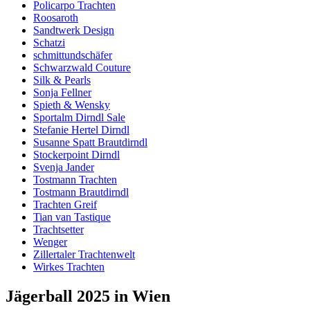
Policarpo Trachten
Roosaroth
Sandtwerk Design
Schatzi
schmittundschäfer
Schwarzwald Couture
Silk & Pearls
Sonja Fellner
Spieth & Wensky
Sportalm Dirndl Sale
Stefanie Hertel Dirndl
Susanne Spatt Brautdirndl
Stockerpoint Dirndl
Svenja Jander
Tostmann Trachten
Tostmann Brautdirndl
Trachten Greif
Tian van Tastique
Trachtsetter
Wenger
Zillertaler Trachtenwelt
Wirkes Trachten
Jägerball 2025 in Wien