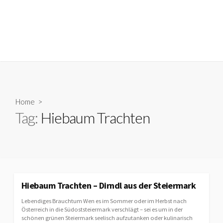
Home
>
Tag:
Hiebaum Trachten
Hiebaum Trachten – Dirndl aus der Steiermark
Lebendiges Brauchtum Wen es im Sommer oder im Herbst nach
Österreich in die Südoststeiermark verschlägt – sei es um in der
schönen grünen Steiermark seelisch aufzutanken oder kulinarisch