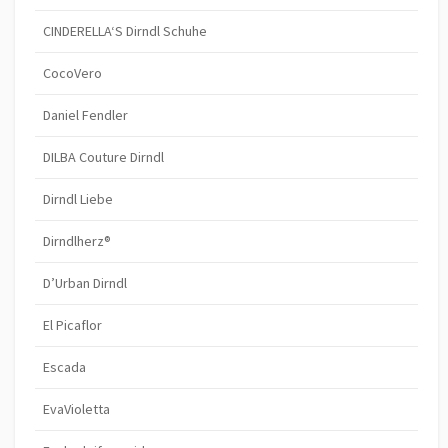
CINDERELLA‘S Dirndl Schuhe
CocoVero
Daniel Fendler
DILBA Couture Dirndl
Dirndl Liebe
Dirndlherz®
D’Urban Dirndl
El Picaflor
Escada
EvaVioletta