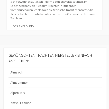
sich verwöhnen zu lassen – der möge nicht verabsäumen, im
Ladengeschäft von Hiebaum Trachten in Studenzen
vorbeizuschauen. Zählt doch die Steirische Tracht ebenso wie die
Tiroler Tracht zu den bekanntesten Trachten Österreichs. Hiebaum
Trachten...
C
DESIGNER DIRNDL
A
T
E
G
O
R
GEWÜNSCHTEN TRACHTEN HERSTELLER EINFACH
I
ANKLICKEN:
E
S
Almsach
Almsommer
AlpenHerz
Amsel Fashion