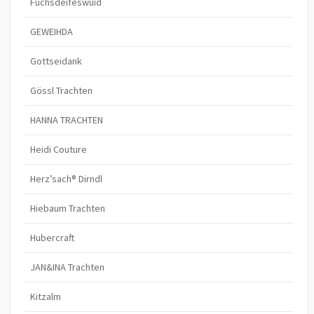
Fuchsdeifeswuid
GEWEIHDA
Gottseidank
Gössl Trachten
HANNA TRACHTEN
Heidi Couture
Herz’sach® Dirndl
Hiebaum Trachten
Hubercraft
JAN&INA Trachten
Kitzalm