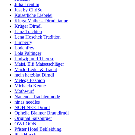
Julia Trentini
Just by ChriSu
Kaiserliche Liebelei
Kinga Mathe – Dirndl taupe
Krüger Dirndl
Lanz Trachten
Lena Hoschek Tradition
Limberry
Lodenfrey
Lola Paltinger
Ludwig und Therese
Maisi, Elfi Maisetschläger
MarJo Leder & Tracht
mein herzblut Dirndl
Melega Fashion
Michaela Keune
Mothwurf
Nanenda Trachtenmode
ninas needles
NOH NEE Dirndl
Ophelia Blaimer Brautdirndl
Original Salzburger
OWLOON
Pfister Hotel Bekleidung
PlatzHirsch