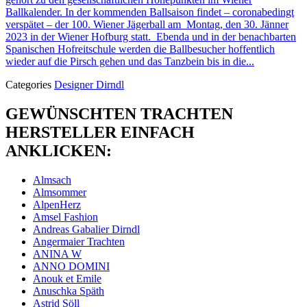
Ballkalender. In der kommenden Ballsaison findet – coronabedingt
verspätet – der 100. Wiener Jägerball am Montag, den 30. Jänner
2023 in der Wiener Hofburg statt. Ebenda und in der benachbarten
Spanischen Hofreitschule werden die Ballbesucher hoffentlich
wieder auf die Pirsch gehen und das Tanzbein bis in die...
Categories
Designer Dirndl
GEWÜNSCHTEN TRACHTEN
HERSTELLER EINFACH
ANKLICKEN:
Almsach
Almsommer
AlpenHerz
Amsel Fashion
Andreas Gabalier Dirndl
Angermaier Trachten
ANINA W
ANNO DOMINI
Anouk et Emile
Anuschka Späth
Astrid Söll