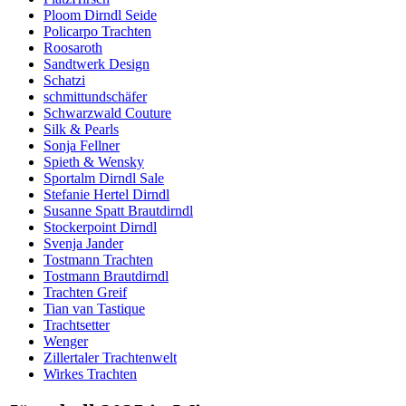
Ploom Dirndl Seide
Policarpo Trachten
Roosaroth
Sandtwerk Design
Schatzi
schmittundschäfer
Schwarzwald Couture
Silk & Pearls
Sonja Fellner
Spieth & Wensky
Sportalm Dirndl Sale
Stefanie Hertel Dirndl
Susanne Spatt Brautdirndl
Stockerpoint Dirndl
Svenja Jander
Tostmann Trachten
Tostmann Brautdirndl
Trachten Greif
Tian van Tastique
Trachtsetter
Wenger
Zillertaler Trachtenwelt
Wirkes Trachten