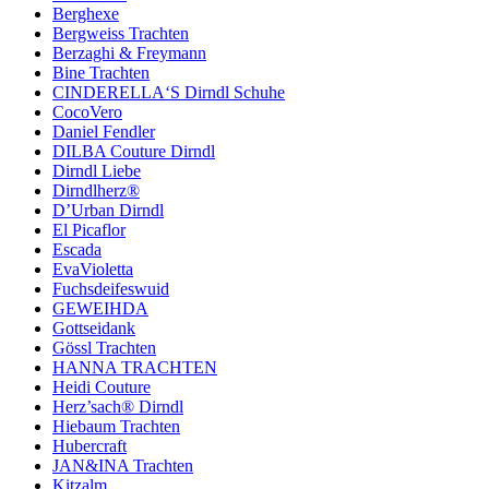
Berghexe
Bergweiss Trachten
Berzaghi & Freymann
Bine Trachten
CINDERELLA‘S Dirndl Schuhe
CocoVero
Daniel Fendler
DILBA Couture Dirndl
Dirndl Liebe
Dirndlherz®
D’Urban Dirndl
El Picaflor
Escada
EvaVioletta
Fuchsdeifeswuid
GEWEIHDA
Gottseidank
Gössl Trachten
HANNA TRACHTEN
Heidi Couture
Herz’sach® Dirndl
Hiebaum Trachten
Hubercraft
JAN&INA Trachten
Kitzalm