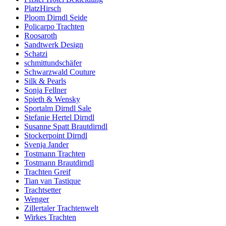
PlatzHirsch
Ploom Dirndl Seide
Policarpo Trachten
Roosaroth
Sandtwerk Design
Schatzi
schmittundschäfer
Schwarzwald Couture
Silk & Pearls
Sonja Fellner
Spieth & Wensky
Sportalm Dirndl Sale
Stefanie Hertel Dirndl
Susanne Spatt Brautdirndl
Stockerpoint Dirndl
Svenja Jander
Tostmann Trachten
Tostmann Brautdirndl
Trachten Greif
Tian van Tastique
Trachtsetter
Wenger
Zillertaler Trachtenwelt
Wirkes Trachten