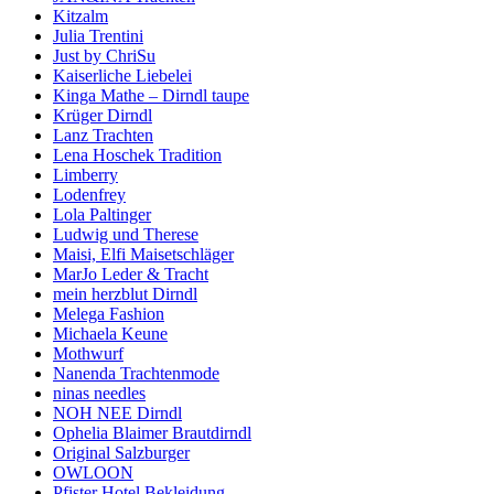
Kitzalm
Julia Trentini
Just by ChriSu
Kaiserliche Liebelei
Kinga Mathe – Dirndl taupe
Krüger Dirndl
Lanz Trachten
Lena Hoschek Tradition
Limberry
Lodenfrey
Lola Paltinger
Ludwig und Therese
Maisi, Elfi Maisetschläger
MarJo Leder & Tracht
mein herzblut Dirndl
Melega Fashion
Michaela Keune
Mothwurf
Nanenda Trachtenmode
ninas needles
NOH NEE Dirndl
Ophelia Blaimer Brautdirndl
Original Salzburger
OWLOON
Pfister Hotel Bekleidung