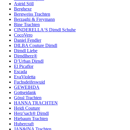
Astrid Söll
Berghexe
Bergweiss Trachten
Berzaghi & Freymann
Bine Trachten
CINDERELLA‘S Dirndl Schuhe
CocoVero
Daniel Fendler
DILBA Couture Dirndl
Dirndl Liebe
Dirndlherz®
D’Urban Dirndl
El Picaflor
Escada
EvaVioletta
Fuchsdeifeswuid
GEWEIHDA
Gottseidank
Gössl Trachten
HANNA TRACHTEN
Heidi Couture
Herz’sach® Dirndl
Hiebaum Trachten
Hubercraft
JAN&INA Trachten