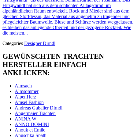
Hitzgwandl hat sich aus dem schlichten Alltagsdirndl im
alpenländlichen Raum entwickelt. Rock und Mieder sind aus dem
gleichen Stoffdessin, das Material aus angenehm zu tragender und
pflegeleichter Baumwolle. Bluse und Schürze werden weggelassen,
es bleiben das anliegende Oberteil und der gezogene Rockteil. Wie
die meisten...
Categories
Designer Dirndl
GEWÜNSCHTEN TRACHTEN
HERSTELLER EINFACH
ANKLICKEN:
Almsach
Almsommer
AlpenHerz
Amsel Fashion
Andreas Gabalier Dirndl
Angermaier Trachten
ANINA W
ANNO DOMINI
Anouk et Emile
Anuschka Späth