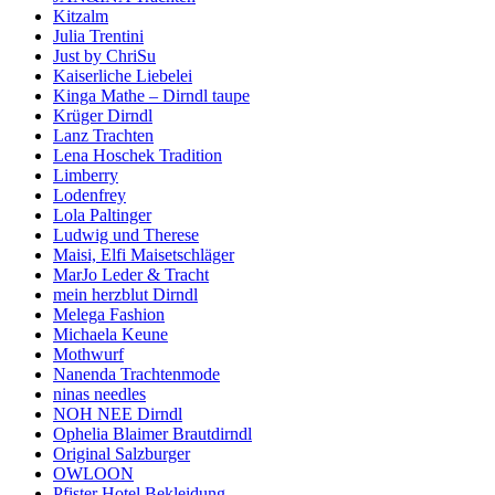
Kitzalm
Julia Trentini
Just by ChriSu
Kaiserliche Liebelei
Kinga Mathe – Dirndl taupe
Krüger Dirndl
Lanz Trachten
Lena Hoschek Tradition
Limberry
Lodenfrey
Lola Paltinger
Ludwig und Therese
Maisi, Elfi Maisetschläger
MarJo Leder & Tracht
mein herzblut Dirndl
Melega Fashion
Michaela Keune
Mothwurf
Nanenda Trachtenmode
ninas needles
NOH NEE Dirndl
Ophelia Blaimer Brautdirndl
Original Salzburger
OWLOON
Pfister Hotel Bekleidung