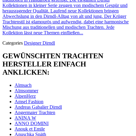
Kollektionen in kleiner Serie zeugen von modischem Gespür und
herausragender Qualität. Laufend neue Kollektionen bringen
Abwechslung in den Dirndl-Alltag von alt und jung. Der Krüger
Trachtenstil ist glamourös und aufwendig, dabei eine harmonische
Mischung aus traditionellen und modischen Trachten. Jede
Kollektion lässt neue Themen einfließen...
Categories
Designer Dirndl
GEWÜNSCHTEN TRACHTEN
HERSTELLER EINFACH
ANKLICKEN:
Almsach
Almsommer
AlpenHerz
Amsel Fashion
Andreas Gabalier Dirndl
Angermaier Trachten
ANINA W
ANNO DOMINI
Anouk et Emile
Anuschka Späth