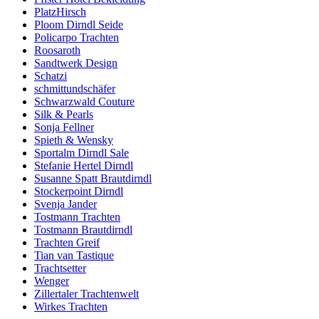
PlatzHirsch
Ploom Dirndl Seide
Policarpo Trachten
Roosaroth
Sandtwerk Design
Schatzi
schmittundschäfer
Schwarzwald Couture
Silk & Pearls
Sonja Fellner
Spieth & Wensky
Sportalm Dirndl Sale
Stefanie Hertel Dirndl
Susanne Spatt Brautdirndl
Stockerpoint Dirndl
Svenja Jander
Tostmann Trachten
Tostmann Brautdirndl
Trachten Greif
Tian van Tastique
Trachtsetter
Wenger
Zillertaler Trachtenwelt
Wirkes Trachten