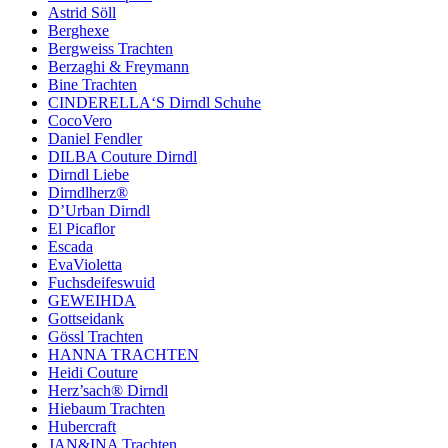
Astrid Söll
Berghexe
Bergweiss Trachten
Berzaghi & Freymann
Bine Trachten
CINDERELLA‘S Dirndl Schuhe
CocoVero
Daniel Fendler
DILBA Couture Dirndl
Dirndl Liebe
Dirndlherz®
D’Urban Dirndl
El Picaflor
Escada
EvaVioletta
Fuchsdeifeswuid
GEWEIHDA
Gottseidank
Gössl Trachten
HANNA TRACHTEN
Heidi Couture
Herz’sach® Dirndl
Hiebaum Trachten
Hubercraft
JAN&INA Trachten