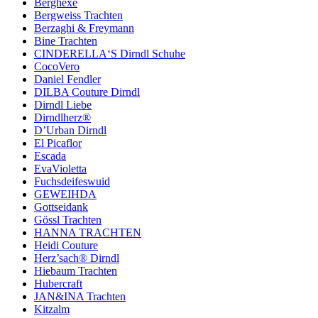
Berghexe
Bergweiss Trachten
Berzaghi & Freymann
Bine Trachten
CINDERELLA‘S Dirndl Schuhe
CocoVero
Daniel Fendler
DILBA Couture Dirndl
Dirndl Liebe
Dirndlherz®
D’Urban Dirndl
El Picaflor
Escada
EvaVioletta
Fuchsdeifeswuid
GEWEIHDA
Gottseidank
Gössl Trachten
HANNA TRACHTEN
Heidi Couture
Herz’sach® Dirndl
Hiebaum Trachten
Hubercraft
JAN&INA Trachten
Kitzalm