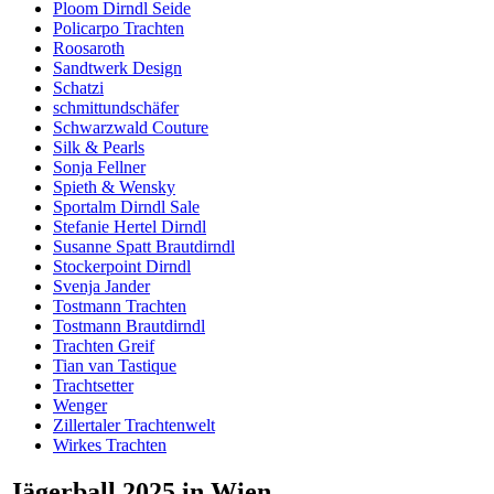
Ploom Dirndl Seide
Policarpo Trachten
Roosaroth
Sandtwerk Design
Schatzi
schmittundschäfer
Schwarzwald Couture
Silk & Pearls
Sonja Fellner
Spieth & Wensky
Sportalm Dirndl Sale
Stefanie Hertel Dirndl
Susanne Spatt Brautdirndl
Stockerpoint Dirndl
Svenja Jander
Tostmann Trachten
Tostmann Brautdirndl
Trachten Greif
Tian van Tastique
Trachtsetter
Wenger
Zillertaler Trachtenwelt
Wirkes Trachten
Jägerball 2025 in Wien