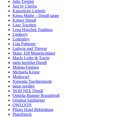
Julia Trentini
Just by ChriSu
Kaiserliche Liebelei
Kinga Mathe – Dirndl taupe
Krüger Dirndl
Lanz Trachten
Lena Hoschek Tradition
Limberry
Lodenfrey
Lola Paltinger
Ludwig und Therese
Maisi, Elfi Maisetschläger
MarJo Leder & Tracht
mein herzblut Dirndl
Melega Fashion
Michaela Keune
Mothwurf
Nanenda Trachtenmode
ninas needles
NOH NEE Dirndl
Ophelia Blaimer Brautdirndl
Original Salzburger
OWLOON
Pfister Hotel Bekleidung
PlatzHirsch