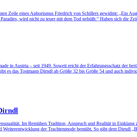
sten Zeile eines Aphorismus Friedrich von Schillers gewidmt: „Ein Aug
Paradies, wird nicht zu teuer mit dem Tod gebüßt.“ Haben sich die Zei
 Austria – seit 1949. Soweit reicht der Erfahrungsschatz der berüh
dl gibt es das Tostmann Dirndl ab Größe 32 bis Größe 54 und auch ind
Dirndl
ensqualität. Im Bemühen Tradition, Anspruch und Realität in Einklang z
d Weiterentwicklung der Trachtenmode bemüht. So gibt dem Dirndl „Br