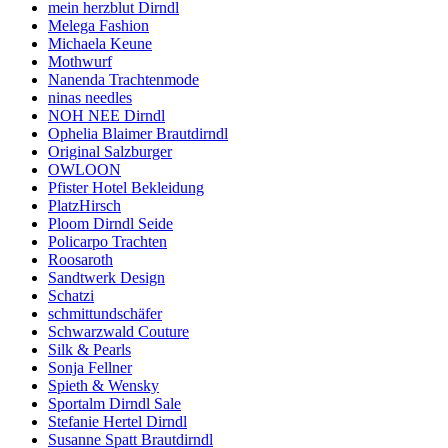
mein herzblut Dirndl
Melega Fashion
Michaela Keune
Mothwurf
Nanenda Trachtenmode
ninas needles
NOH NEE Dirndl
Ophelia Blaimer Brautdirndl
Original Salzburger
OWLOON
Pfister Hotel Bekleidung
PlatzHirsch
Ploom Dirndl Seide
Policarpo Trachten
Roosaroth
Sandtwerk Design
Schatzi
schmittundschäfer
Schwarzwald Couture
Silk & Pearls
Sonja Fellner
Spieth & Wensky
Sportalm Dirndl Sale
Stefanie Hertel Dirndl
Susanne Spatt Brautdirndl