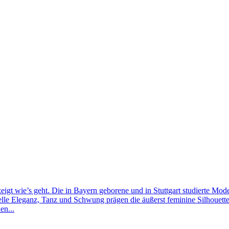
gt wie’s geht. Die in Bayern geborene und in Stuttgart studierte Moded
duelle Eleganz, Tanz und Schwung prägen die äußerst feminine Silhou
en...