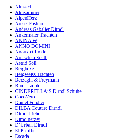
Almsach
Almsommer
AlpenHerz
Amsel Fashion
Andreas Gabalier Dirndl
Angermaier Trachten
ANINA W
ANNO DOMINI
Anouk et Emile
Anuschka Späth
Astrid Söll
Berghexe
Bergweiss Trachten
Berzaghi & Freymann
Bine Trachten
CINDERELLA‘S Dirndl Schuhe
CocoVero
Daniel Fendler
DILBA Couture Dirndl
Dirndl Liebe
Dirndlherz®
D’Urban Dirndl
El Picaflor
Escada