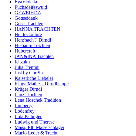
EvaVioletta
Fuchsdeifeswuid
GEWEIHDA
Gottseidank
Gössl Trachten
HANNA TRACHTEN
Heidi Couture
Herz’sach® Dirndl
Hiebaum Trachten
Hubercraft
JAN&INA Trachten
Kitzalm
Julia Trentini
Just by ChriSu
Kaiserliche Liebelei
Kinga Mathe – Dirndl taupe
Krüger Dirndl
Lanz Trachten
Lena Hoschek Tradition
Limberry
Lodenfrey
Lola Paltinger
Ludwig und Therese
Maisi, Elfi Maisetschläger
MarJo Leder & Tracht