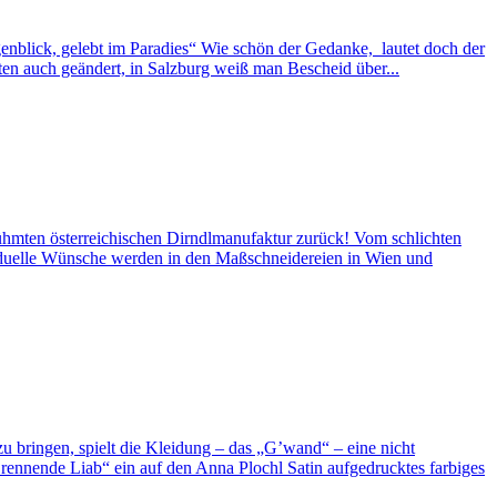
enblick, gelebt im Paradies“ Wie schön der Gedanke, lautet doch der
ten auch geändert, in Salzburg weiß man Bescheid über...
mten österreichischen Dirndlmanufaktur zurück! Vom schlichten
ividuelle Wünsche werden in den Maßschneidereien in Wien und
u bringen, spielt die Kleidung – das „G’wand“ – eine nicht
ennende Liab“ ein auf den Anna Plochl Satin aufgedrucktes farbiges