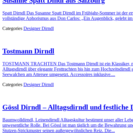
Susanne Spatt Dindl aus Salzburg
Spatt Dirndl Das Susanne Spatt Dirndl im Frühjahr-Sommer ist der er
vollständige Aphorismus aus Don Carlos: „Ein Augenblick, gelebt im 
Categories
Designer Dirndl
Tostmann Dirndl
TOSTMANN TRACHTEN Das Tostmann Dirndl ist ein Klassiker, made in
Alltagsdirndl über elegante Festtrachten bis hin zum Hochzeitsdirn
Seewalchen am Attersee umgesetzt. Accessoires inklusive....
Categories
Designer Dirndl
Gössl Dirndl – Alltagsdirndl und festliche 
Baumwolldirndl, Leinendirndl Alltagskultur bestimmt unser aller Leb
unwesentliche Rolle. Bei Gössl ist man täglich um die Bewahrung un
Stutzen-Strickmuster seinen außergewöhnlichen Reiz. Die...