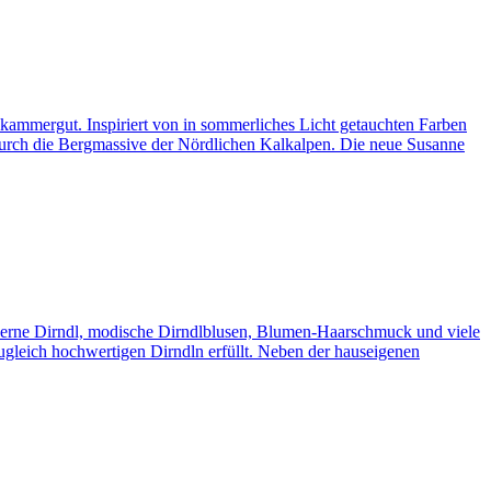
zkammergut. Inspiriert von in sommerliches Licht getauchten Farben
 durch die Bergmassive der Nördlichen Kalkalpen. Die neue Susanne
derne Dirndl, modische Dirndlblusen, Blumen-Haarschmuck und viele
gleich hochwertigen Dirndln erfüllt. Neben der hauseigenen