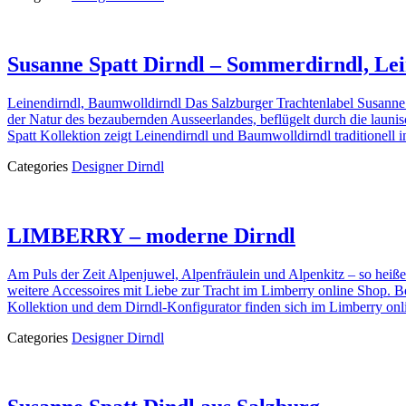
Susanne Spatt Dirndl – Sommerdirndl, Le
Leinendirndl, Baumwolldirndl Das Salzburger Trachtenlabel Susanne S
der Natur des bezaubernden Ausseerlandes, beflügelt durch die laun
Spatt Kollektion zeigt Leinendirndl und Baumwolldirndl traditionell 
Categories
Designer Dirndl
LIMBERRY – moderne Dirndl
Am Puls der Zeit Alpenjuwel, Alpenfräulein und Alpenkitz – so he
weitere Accessoires mit Liebe zur Tracht im Limberry online Shop.
Kollektion und dem Dirndl-Konfigurator finden sich im Limberry onli
Categories
Designer Dirndl