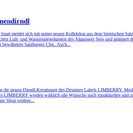
inendirndl
patt meldet sich mit seiner neuen Kollektion aus dem Steirischen Sal
ischen Luft- und Wasserspiegelungen des Altausseer Sees und animiert
in bewährtem Salzburger Chic. Auch...
ißen die neuen Dirndl-Kreationen des Designer Labels LIMBERRY. Mo
 Bei LIMBERRY werden wirklich alle Wünsche nach topaktuellen und zu
ne Shop weitere...