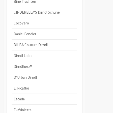
Bine Trachten
CINDERELLA‘S Dirndl Schuhe
CocoVero
Daniel Fendler
DILBA Couture Dirndl
Dirndl Liebe
Dirndlherz®
D’Urban Dirndl
El Picaflor
Escada
EvaVioletta