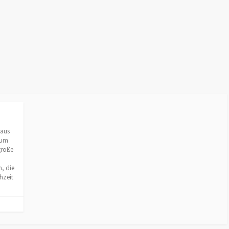
 aus
 um
große
n, die
hzeit