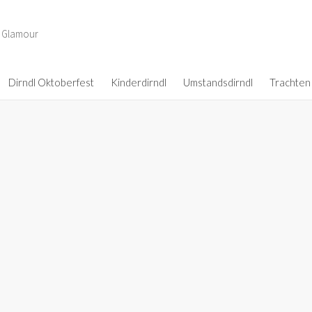
d Glamour
Dirndl Oktoberfest
Kinderdirndl
Umstandsdirndl
Trachten