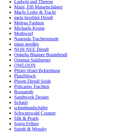
Ludwig und Therese
Maisi, Elfi Maisetschläger
MarJo Leder & Tracht
mein herzblut Dirndl
Melega Fashion
Michaela Keune
Mothwurf
Nanenda Trachtenmode
ninas needles
NOH NEE Dirndl
Ophelia Blaimer Brautdirndl
Original Salzburger
OWLOON
Pfister Hotel Bekleidung
PlatzHirsch
Ploom Dirndl Seide
Policarpo Trachten
Roosaroth
Sandtwerk Design
Schatzi
schmittundschäfer
Schwarzwald Couture
Silk & Pearls
Sonja Fellner
Spieth & Wensky