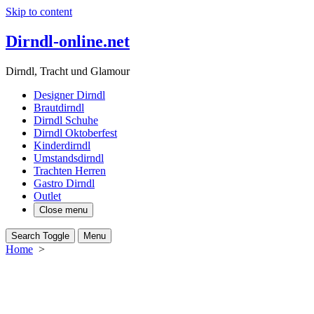
Skip to content
Dirndl-online.net
Dirndl, Tracht und Glamour
Designer Dirndl
Brautdirndl
Dirndl Schuhe
Dirndl Oktoberfest
Kinderdirndl
Umstandsdirndl
Trachten Herren
Gastro Dirndl
Outlet
Close menu
Search Toggle
Menu
Home
>