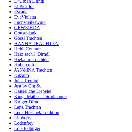
D’Urban Dirndl
El Picaflor
Escada
EvaVioletta
Fuchsdeifeswuid
GEWEIHDA
Gottseidank
Gössl Trachten
HANNA TRACHTEN
Heidi Couture
Herz’sach® Dirndl
Hiebaum Trachten
Hubercraft
JAN&INA Trachten
Kitzalm
Julia Trentini
Just by ChriSu
Kaiserliche Liebelei
Kinga Mathe – Dirndl taupe
Krüger Dirndl
Lanz Trachten
Lena Hoschek Tradition
Limberry
Lodenfrey
Lola Paltinger