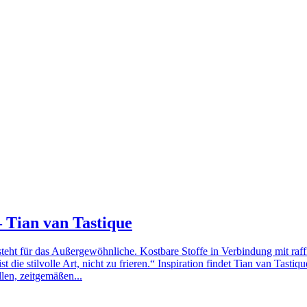
 Tian van Tastique
t für das Außergewöhnliche. Kostbare Stoffe in Verbindung mit raffini
st die stilvolle Art, nicht zu frieren.“ Inspiration findet Tian van Tas
llen, zeitgemäßen...