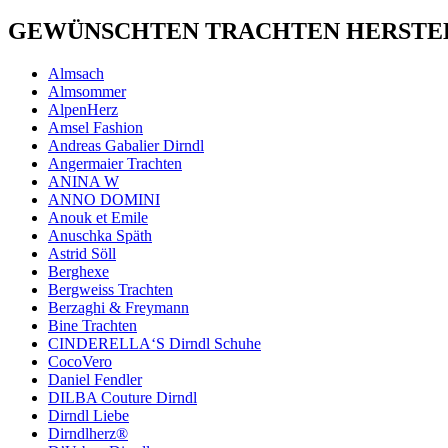
GEWÜNSCHTEN TRACHTEN HERSTEL
Almsach
Almsommer
AlpenHerz
Amsel Fashion
Andreas Gabalier Dirndl
Angermaier Trachten
ANINA W
ANNO DOMINI
Anouk et Emile
Anuschka Späth
Astrid Söll
Berghexe
Bergweiss Trachten
Berzaghi & Freymann
Bine Trachten
CINDERELLA‘S Dirndl Schuhe
CocoVero
Daniel Fendler
DILBA Couture Dirndl
Dirndl Liebe
Dirndlherz®