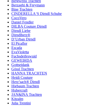
Bergweiss Trachten
Berzaghi & Freymann
Bine Trachten
CINDERELLA‘S Dirndl Schuhe
CocoVero
Daniel Fendler
DILBA Couture Dirndl
Dirndl Liebe
Dirndlherz®
D’Urban Dirndl
El Picaflor
Escada
EvaVioletta
Fuchsdeifeswuid
GEWEIHDA
Gottseidank
Gössl Trachten
HANNA TRACHTEN
Heidi Couture
Herz’sach® Dirndl
Hiebaum Trachten
Hubercraft
JAN&INA Trachten
Kitzalm
Julia Trentini