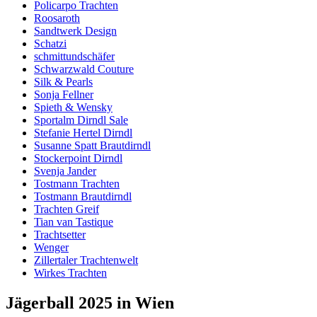
Policarpo Trachten
Roosaroth
Sandtwerk Design
Schatzi
schmittundschäfer
Schwarzwald Couture
Silk & Pearls
Sonja Fellner
Spieth & Wensky
Sportalm Dirndl Sale
Stefanie Hertel Dirndl
Susanne Spatt Brautdirndl
Stockerpoint Dirndl
Svenja Jander
Tostmann Trachten
Tostmann Brautdirndl
Trachten Greif
Tian van Tastique
Trachtsetter
Wenger
Zillertaler Trachtenwelt
Wirkes Trachten
Jägerball 2025 in Wien