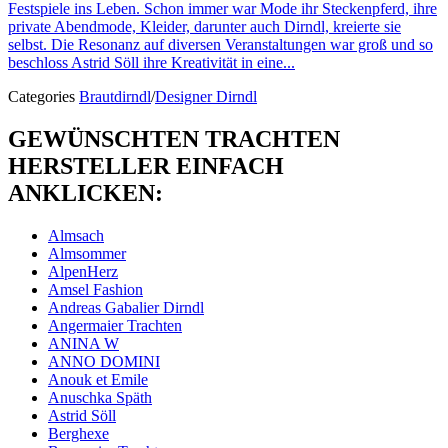
Festspiele ins Leben. Schon immer war Mode ihr Steckenpferd, ihre
private Abendmode, Kleider, darunter auch Dirndl, kreierte sie
selbst. Die Resonanz auf diversen Veranstaltungen war groß und so
beschloss Astrid Söll ihre Kreativität in eine...
Categories
Brautdirndl
/
Designer Dirndl
GEWÜNSCHTEN TRACHTEN
HERSTELLER EINFACH
ANKLICKEN:
Almsach
Almsommer
AlpenHerz
Amsel Fashion
Andreas Gabalier Dirndl
Angermaier Trachten
ANINA W
ANNO DOMINI
Anouk et Emile
Anuschka Späth
Astrid Söll
Berghexe