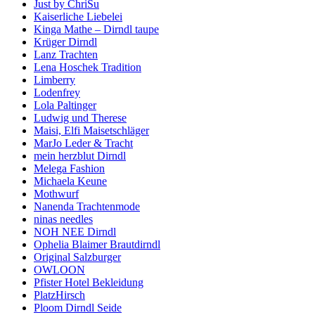
Just by ChriSu
Kaiserliche Liebelei
Kinga Mathe – Dirndl taupe
Krüger Dirndl
Lanz Trachten
Lena Hoschek Tradition
Limberry
Lodenfrey
Lola Paltinger
Ludwig und Therese
Maisi, Elfi Maisetschläger
MarJo Leder & Tracht
mein herzblut Dirndl
Melega Fashion
Michaela Keune
Mothwurf
Nanenda Trachtenmode
ninas needles
NOH NEE Dirndl
Ophelia Blaimer Brautdirndl
Original Salzburger
OWLOON
Pfister Hotel Bekleidung
PlatzHirsch
Ploom Dirndl Seide