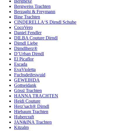
Berghexe
Bergweiss Trachten
Berzaghi & Freymann
Bine Trachten
CINDERELLA‘S Dirndl Schuhe
CocoVero
Daniel Fendler
DILBA Couture Dirndl
Dirndl Liebe
Dirndlherz®
D’Urban Dirndl
El Picaflor
Escada
EvaVioletta
Fuchsdeifeswuid
GEWEIHDA
Gottseidank
Gössl Trachten
HANNA TRACHTEN
Heidi Couture
Herz’sach® Dirndl
Hiebaum Trachten
Hubercraft
JAN&INA Trachten
Kitzalm