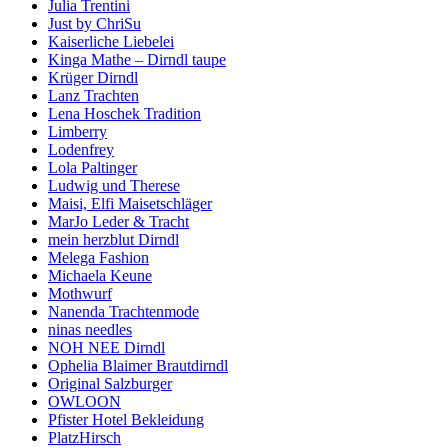
Julia Trentini
Just by ChriSu
Kaiserliche Liebelei
Kinga Mathe – Dirndl taupe
Krüger Dirndl
Lanz Trachten
Lena Hoschek Tradition
Limberry
Lodenfrey
Lola Paltinger
Ludwig und Therese
Maisi, Elfi Maisetschläger
MarJo Leder & Tracht
mein herzblut Dirndl
Melega Fashion
Michaela Keune
Mothwurf
Nanenda Trachtenmode
ninas needles
NOH NEE Dirndl
Ophelia Blaimer Brautdirndl
Original Salzburger
OWLOON
Pfister Hotel Bekleidung
PlatzHirsch