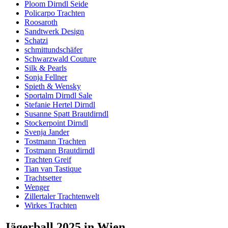
Ploom Dirndl Seide
Policarpo Trachten
Roosaroth
Sandtwerk Design
Schatzi
schmittundschäfer
Schwarzwald Couture
Silk & Pearls
Sonja Fellner
Spieth & Wensky
Sportalm Dirndl Sale
Stefanie Hertel Dirndl
Susanne Spatt Brautdirndl
Stockerpoint Dirndl
Svenja Jander
Tostmann Trachten
Tostmann Brautdirndl
Trachten Greif
Tian van Tastique
Trachtsetter
Wenger
Zillertaler Trachtenwelt
Wirkes Trachten
Jägerball 2025 in Wien