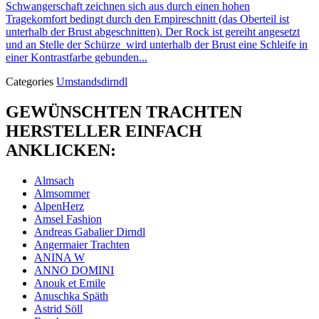
Schwangerschaft zeichnen sich aus durch einen hohen
Tragekomfort bedingt durch den Empireschnitt (das Oberteil ist
unterhalb der Brust abgeschnitten). Der Rock ist gereiht angesetzt
und an Stelle der Schürze wird unterhalb der Brust eine Schleife in
einer Kontrastfarbe gebunden...
Categories
Umstandsdirndl
GEWÜNSCHTEN TRACHTEN
HERSTELLER EINFACH
ANKLICKEN:
Almsach
Almsommer
AlpenHerz
Amsel Fashion
Andreas Gabalier Dirndl
Angermaier Trachten
ANINA W
ANNO DOMINI
Anouk et Emile
Anuschka Späth
Astrid Söll