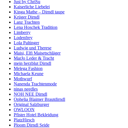
Just by ChriSu
Kaiserliche Liebelei
Kinga Mathe – Dirndl taupe
Krüger Dirndl
Lanz Trachten
Lena Hoschek Tradition
Limberry
Lodenfrey
Lola Paltinger
Ludwig und Therese
Maisi, Elfi Maisetschläger
MarJo Leder & Tracht
mein herzblut Dirndl
Melega Fashion
Michaela Keune
Mothwurf
Nanenda Trachtenmode
ninas needles
NOH NEE Dirndl
Ophelia Blaimer Brautdirndl
Original Salzburger
OWLOON
Pfister Hotel Bekleidung
PlatzHirsch
Ploom Dirndl Seide