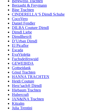
Bergweiss Trachten
Berzaghi & Freymann
Bine Trachten
CINDERELLA‘S Dirndl Schuhe
CocoVero
Daniel Fendler
DILBA Couture Dirndl
Dirndl Liebe
Dirndlherz®
D’Urban Dirndl
El Picaflor
Escada
EvaVioletta
Fuchsdeifeswuid
GEWEIHDA
Gottseidank
Gössl Trachten
HANNA TRACHTEN
Heidi Couture
Herz’sach® Dirndl
Hiebaum Trachten
Hubercraft
JAN&INA Trachten
Kitzalm
Julia Trentini