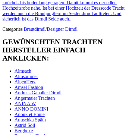
knöchel- bis bodenlang getragen. Damit kommt es der edlen
Hochzeitsrobe nahe. Ist bei einer Hochzeit der Dresscode Tracht,
werden auch die Brautjungfern im Seidendirndl auftreten. Und
sicherlich ist das Dirndl Seide auch...
Categories
Brautdirndl
/
Designer Dirndl
GEWÜNSCHTEN TRACHTEN
HERSTELLER EINFACH
ANKLICKEN:
Almsach
Almsommer
AlpenHerz
Amsel Fashion
Andreas Gabalier Dirndl
Angermaier Trachten
ANINA W
ANNO DOMINI
Anouk et Emile
Anuschka Späth
Astrid Söll
Berghexe