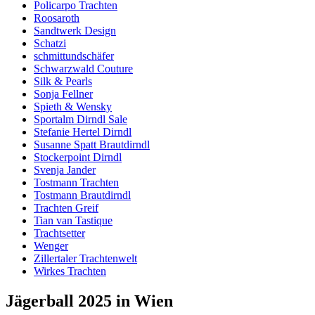
Policarpo Trachten
Roosaroth
Sandtwerk Design
Schatzi
schmittundschäfer
Schwarzwald Couture
Silk & Pearls
Sonja Fellner
Spieth & Wensky
Sportalm Dirndl Sale
Stefanie Hertel Dirndl
Susanne Spatt Brautdirndl
Stockerpoint Dirndl
Svenja Jander
Tostmann Trachten
Tostmann Brautdirndl
Trachten Greif
Tian van Tastique
Trachtsetter
Wenger
Zillertaler Trachtenwelt
Wirkes Trachten
Jägerball 2025 in Wien