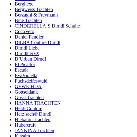
Berghexe
Bergweiss Trachten
Berzaghi & Freymann
Bine Trachten
CINDERELLA‘S Dirndl Schuhe
CocoVero
Daniel Fendler
DILBA Couture Dirndl
Dirndl Liebe
Dirndlherz®
D’Urban Dirndl
El Picaflor
Escada
EvaVioletta
Fuchsdeifeswuid
GEWEIHDA
Gottseidank
Gössl Trachten
HANNA TRACHTEN
Heidi Couture
Herz’sach® Dirndl
Hiebaum Trachten
Hubercraft
JAN&INA Trachten
Kitzalm