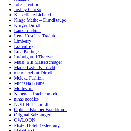
Julia Trentini
Just by ChriSu
Kaiserliche Liebelei
Kinga Mathe – Dirndl taupe
Krüger Dirndl
Lanz Trachten
Lena Hoschek Tradition
Limberry
Lodenfrey
Lola Paltinger
Ludwig und Therese
Maisi, Elfi Maisetschläger
MarJo Leder & Tracht
mein herzblut Dirndl
Melega Fashion
Michaela Keune
Mothwurf
Nanenda Trachtenmode
ninas needles
NOH NEE Dirndl
Ophelia Blaimer Brautdirndl
Original Salzburger
OWLOON
Pfister Hotel Bekleidung
PlatzHirsch