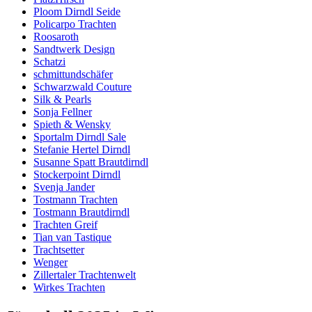
Ploom Dirndl Seide
Policarpo Trachten
Roosaroth
Sandtwerk Design
Schatzi
schmittundschäfer
Schwarzwald Couture
Silk & Pearls
Sonja Fellner
Spieth & Wensky
Sportalm Dirndl Sale
Stefanie Hertel Dirndl
Susanne Spatt Brautdirndl
Stockerpoint Dirndl
Svenja Jander
Tostmann Trachten
Tostmann Brautdirndl
Trachten Greif
Tian van Tastique
Trachtsetter
Wenger
Zillertaler Trachtenwelt
Wirkes Trachten