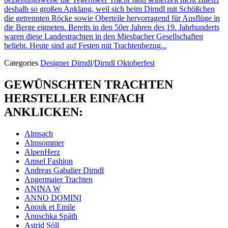
deshalb so großen Anklang, weil sich beim Dirndl mit Schößchen
die getrennten Röcke sowie Oberteile hervorragend für Ausflüge in
die Berge eigneten. Bereits in den 50er Jahren des 19. Jahrhunderts
waren diese Landestrachten in den Miesbacher Gesellschaften
beliebt. Heute sind auf Festen mit Trachtenbezug...
Categories
Designer Dirndl
/
Dirndl Oktoberfest
GEWÜNSCHTEN TRACHTEN
HERSTELLER EINFACH
ANKLICKEN:
Almsach
Almsommer
AlpenHerz
Amsel Fashion
Andreas Gabalier Dirndl
Angermaier Trachten
ANINA W
ANNO DOMINI
Anouk et Emile
Anuschka Späth
Astrid Söll