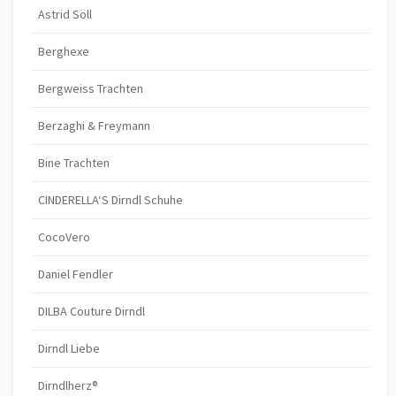
Astrid Söll
Berghexe
Bergweiss Trachten
Berzaghi & Freymann
Bine Trachten
CINDERELLA‘S Dirndl Schuhe
CocoVero
Daniel Fendler
DILBA Couture Dirndl
Dirndl Liebe
Dirndlherz®