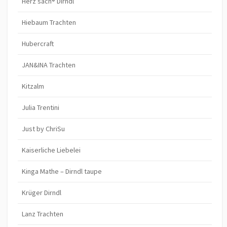
Herz’sach® Dirndl
Hiebaum Trachten
Hubercraft
JAN&INA Trachten
Kitzalm
Julia Trentini
Just by ChriSu
Kaiserliche Liebelei
Kinga Mathe – Dirndl taupe
Krüger Dirndl
Lanz Trachten