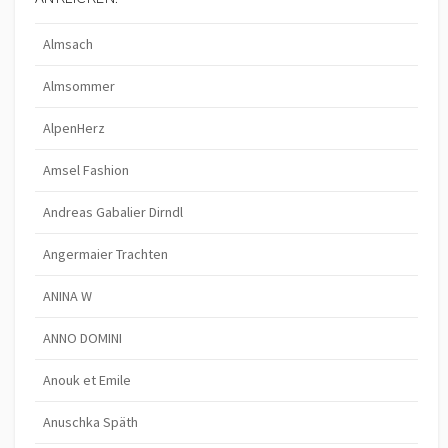
E
S
Almsach
Almsommer
AlpenHerz
Amsel Fashion
Andreas Gabalier Dirndl
Angermaier Trachten
ANINA W
ANNO DOMINI
Anouk et Emile
Anuschka Späth