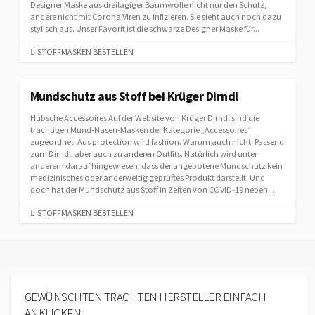
Designer Maske aus dreilagiger Baumwolle nicht nur den Schutz,
andere nicht mit Corona Viren zu infizieren. Sie sieht auch noch dazu
stylisch aus. Unser Favorit ist die schwarze Designer Maske für...
C
STOFFMASKEN BESTELLEN
A
T
E
Mundschutz aus Stoff bei Krüger Dirndl
G
Hübsche Accessoires Auf der Website von Krüger Dirndl sind die
O
trachtigen Mund-Nasen-Masken der Kategorie „Accessoires“
R
zugeordnet. Aus protection wird fashion. Warum auch nicht. Passend
I
zum Dirndl, aber auch zu anderen Outfits. Natürlich wird unter
E
anderem darauf hingewiesen, dass der angebotene Mundschutz kein
S
medizinisches oder anderweitig geprüftes Produkt darstellt. Und
doch hat der Mundschutz aus Stoff in Zeiten von COVID-19 neben...
C
STOFFMASKEN BESTELLEN
A
T
E
G
O
R
GEWÜNSCHTEN TRACHTEN HERSTELLER EINFACH
I
ANKLICKEN: