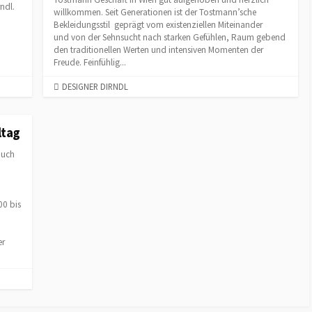
ndl.
willkommen. Seit Generationen ist der Tostmann’sche
Bekleidungsstil geprägt vom existenziellen Miteinander
und von der Sehnsucht nach starken Gefühlen, Raum gebend
den traditionellen Werten und intensiven Momenten der
Freude. Feinfühlig...
C
DESIGNER DIRNDL
A
T
E
ltag
G
auch
O
R
I
E
00 bis
S
er