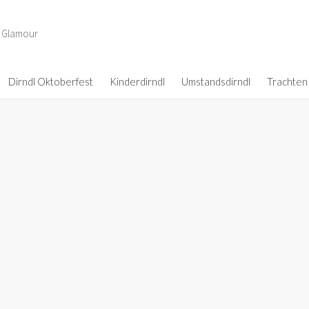
d Glamour
Dirndl Oktoberfest
Kinderdirndl
Umstandsdirndl
Trachten