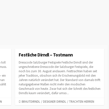
Festliche Dirndl – Tostmann
 toll
Dresscode Salzburger Festspiele Festliche Dirndl sind der
muss.
ungeschriebene Dresscode der Salzburger Festspiele, die
noch bis zum 30. August andauern. Festtrachten haben seit
– ein
jeher Tradition, obschon sich ihr Erscheinungsbild mit den
 man
Jahren natürlich verändert hat. Der Standard von damals trifft
wählt
naturgegebener Maßen nicht mehr den modischen
Geschmack von heute. Zwar hat sich der Schnitt des festlichen
Dirndls kaum verändert, dafür umso...
EN
C
BRAUTDIRNDL
/
DESIGNER DIRNDL
/
TRACHTEN HERREN
A