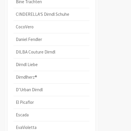
Bine Trachten
CINDERELLA‘S Dirndl Schuhe
CocoVero
Daniel Fendler
DILBA Couture Dirndl
Dirndl Liebe
Dirndlherz®
D’Urban Dirndl
El Picaflor
Escada
EvaVioletta