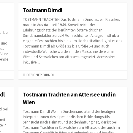
T
E
Tostmann Dirndl
G
TOSTMANN TRACHTEN Das Tostmann Dirndl ist ein Klassiker,
O
made in Austria – seit 1949. Soweit reicht der
R
n
Erfahrungsschatz der berühmten österreichischen
I
l bei
Dirndlmanufaktur zurück! Vom schlichten Alltagsdirndl über
E
elegante Festtrachten bis hin zum Hochzeitsdirndl gibt es das
k und
S
Tostmann Dirndl ab Größe 32 bis Größe 54 und auch
aus
individuelle Wünsche werden in den Maßschneidereien in
Bluse
Wien und Seewalchen am Attersee umgesetzt. Accessoires
gende
inklusive....
C
DESIGNER DIRNDL
A
T
E
dl
Tostmann Trachten am Attersee und in
G
Wien
O
d bei
R
Tostmann Dirndl Wer im Durcheinanderland der heutigen
I
Interpretationen des alpenländischen Bekleidungsstils
 mit
Sehnsucht nach Heimat und Bodenhaftung hat, der ist bei
E
e in
Tostmann Trachten in Seewalchen am Attersee oder auch im
S
s
Tostmann Geschäft in Wien gut aufgehoben und herzlich