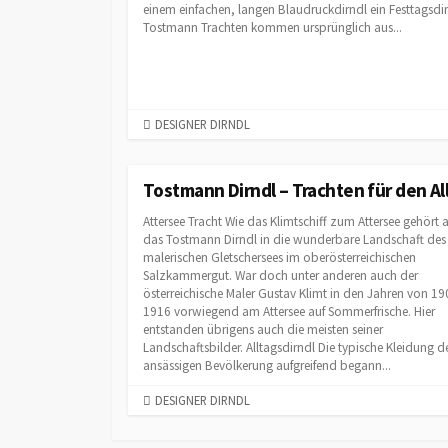
einem einfachen, langen Blaudruckdirndl ein Festtagsdir
Tostmann Trachten kommen ursprünglich aus...
C
DESIGNER DIRNDL
A
T
E
Tostmann Dirndl – Trachten für den Al
G
Attersee Tracht Wie das Klimtschiff zum Attersee gehört 
O
das Tostmann Dirndl in die wunderbare Landschaft des
R
malerischen Gletschersees im oberösterreichischen
I
Salzkammergut. War doch unter anderen auch der
E
österreichische Maler Gustav Klimt in den Jahren von 19
S
1916 vorwiegend am Attersee auf Sommerfrische. Hier
entstanden übrigens auch die meisten seiner
Landschaftsbilder. Alltagsdirndl Die typische Kleidung d
ansässigen Bevölkerung aufgreifend begann...
C
DESIGNER DIRNDL
A
T