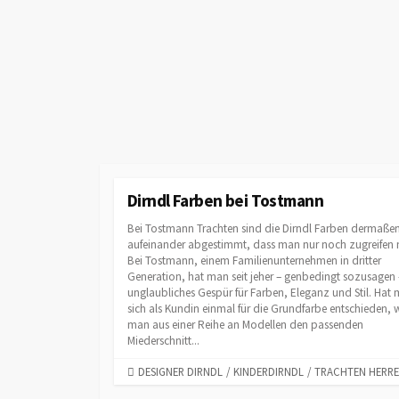
Dirndl Farben bei Tostmann
Bei Tostmann Trachten sind die Dirndl Farben dermaßen
aufeinander abgestimmt, dass man nur noch zugreifen 
Bei Tostmann, einem Familienunternehmen in dritter
Generation, hat man seit jeher – genbedingt sozusagen 
unglaubliches Gespür für Farben, Eleganz und Stil. Hat
sich als Kundin einmal für die Grundfarbe entschieden, 
man aus einer Reihe an Modellen den passenden
Miederschnitt...
C
DESIGNER DIRNDL
/
KINDERDIRNDL
/
TRACHTEN HERR
A