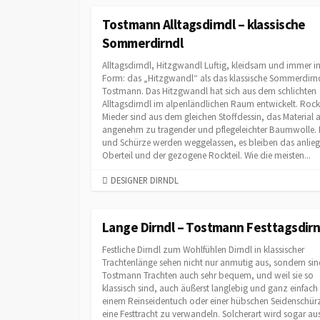
T
E
Tostmann Alltagsdirndl – klassische
G
Sommerdirndl
O
R
Alltagsdirndl, Hitzgwandl Luftig, kleidsam und immer i
I
Form: das „Hitzgwandl“ als das klassische Sommerdirnd
Tostmann. Das Hitzgwandl hat sich aus dem schlichten
E
Alltagsdirndl im alpenländlichen Raum entwickelt. Roc
S
Mieder sind aus dem gleichen Stoffdessin, das Material 
angenehm zu tragender und pflegeleichter Baumwolle. 
und Schürze werden weggelassen, es bleiben das anlie
Oberteil und der gezogene Rockteil. Wie die meisten...
C
DESIGNER DIRNDL
A
T
E
Lange Dirndl – Tostmann Festtagsdirn
G
Festliche Dirndl zum Wohlfühlen Dirndl in klassischer
O
Trachtenlänge sehen nicht nur anmutig aus, sondern sin
R
Tostmann Trachten auch sehr bequem, und weil sie so
I
klassisch sind, auch äußerst langlebig und ganz einfach
E
einem Reinseidentuch oder einer hübschen Seidenschürz
S
eine Festtracht zu verwandeln. Solcherart wird sogar au