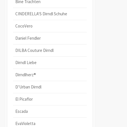
Bine Trachten
CINDERELLA‘S Dirndl Schuhe
CocoVero
Daniel Fendler
DILBA Couture Dirndl
Dirndl Liebe
Dirndlherz®
D’Urban Dirndl
El Picaflor
Escada
EvaVioletta