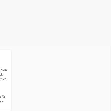
ition
ele
reich.
 für
r –