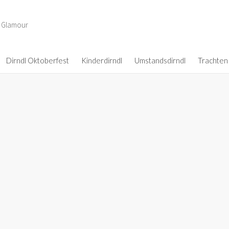
d Glamour
Dirndl Oktoberfest
Kinderdirndl
Umstandsdirndl
Trachten