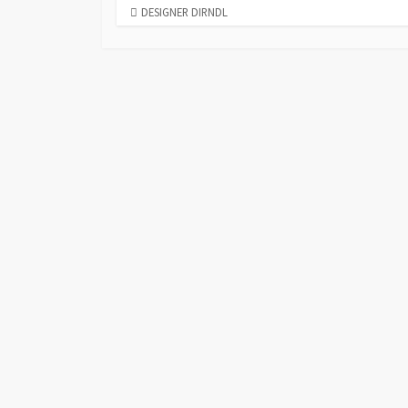
C
DESIGNER DIRNDL
A
T
E
G
O
R
I
E
S