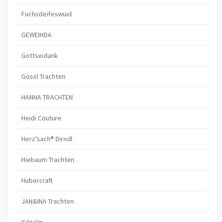
Fuchsdeifeswuid
GEWEIHDA
Gottseidank
Gössl Trachten
HANNA TRACHTEN
Heidi Couture
Herz’sach® Dirndl
Hiebaum Trachten
Hubercraft
JAN&INA Trachten
Kitzalm