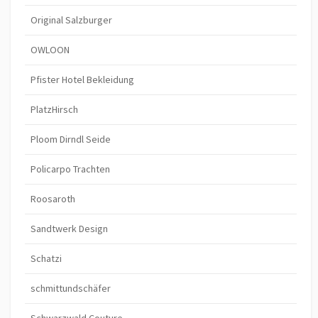
Original Salzburger
OWLOON
Pfister Hotel Bekleidung
PlatzHirsch
Ploom Dirndl Seide
Policarpo Trachten
Roosaroth
Sandtwerk Design
Schatzi
schmittundschäfer
Schwarzwald Couture