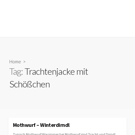
Home
>
Tag:
Trachtenjacke mit
Schößchen
Mothwurf – Winterdirndl
Typisch Mothwurf Wie immer bei Mothwurf sind Tracht und Dirndl