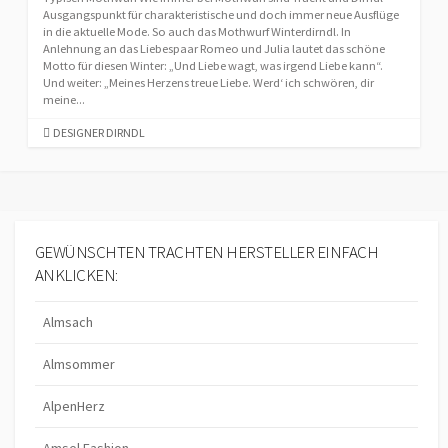
Ausgangspunkt für charakteristische und doch immer neue Ausflüge
in die aktuelle Mode. So auch das Mothwurf Winterdirndl. In
Anlehnung an das Liebespaar Romeo und Julia lautet das schöne
Motto für diesen Winter: „Und Liebe wagt, was irgend Liebe kann“.
Und weiter: „Meines Herzens treue Liebe. Werd‘ ich schwören, dir
meine...
C
DESIGNER DIRNDL
A
T
E
G
O
R
GEWÜNSCHTEN TRACHTEN HERSTELLER EINFACH
I
ANKLICKEN:
E
S
Almsach
Almsommer
AlpenHerz
Amsel Fashion