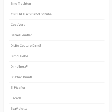
Bine Trachten
CINDERELLA‘S Dirndl Schuhe
CocoVero
Daniel Fendler
DILBA Couture Dirndl
Dirndl Liebe
Dirndlherz®
D’Urban Dirndl
El Picaflor
Escada
EvaVioletta