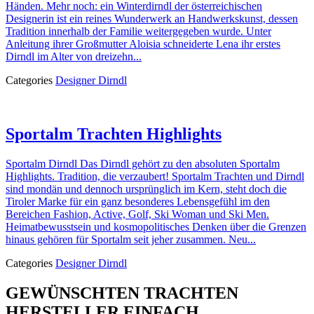
Händen. Mehr noch: ein Winterdirndl der österreichischen
Designerin ist ein reines Wunderwerk an Handwerkskunst, dessen
Tradition innerhalb der Familie weitergegeben wurde. Unter
Anleitung ihrer Großmutter Aloisia schneiderte Lena ihr erstes
Dirndl im Alter von dreizehn...
Categories
Designer Dirndl
Sportalm Trachten Highlights
Sportalm Dirndl Das Dirndl gehört zu den absoluten Sportalm
Highlights. Tradition, die verzaubert! Sportalm Trachten und Dirndl
sind mondän und dennoch ursprünglich im Kern, steht doch die
Tiroler Marke für ein ganz besonderes Lebensgefühl im den
Bereichen Fashion, Active, Golf, Ski Woman und Ski Men.
Heimatbewusstsein und kosmopolitisches Denken über die Grenzen
hinaus gehören für Sportalm seit jeher zusammen. Neu...
Categories
Designer Dirndl
GEWÜNSCHTEN TRACHTEN
HERSTELLER EINFACH