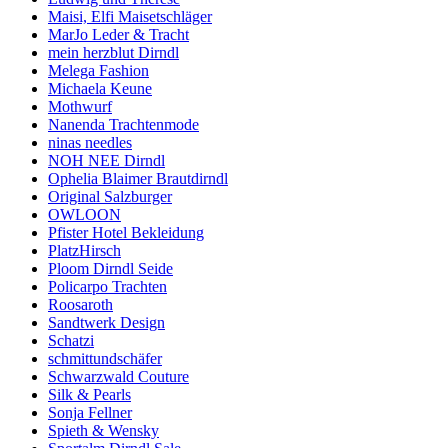
Maisi, Elfi Maisetschläger
MarJo Leder & Tracht
mein herzblut Dirndl
Melega Fashion
Michaela Keune
Mothwurf
Nanenda Trachtenmode
ninas needles
NOH NEE Dirndl
Ophelia Blaimer Brautdirndl
Original Salzburger
OWLOON
Pfister Hotel Bekleidung
PlatzHirsch
Ploom Dirndl Seide
Policarpo Trachten
Roosaroth
Sandtwerk Design
Schatzi
schmittundschäfer
Schwarzwald Couture
Silk & Pearls
Sonja Fellner
Spieth & Wensky