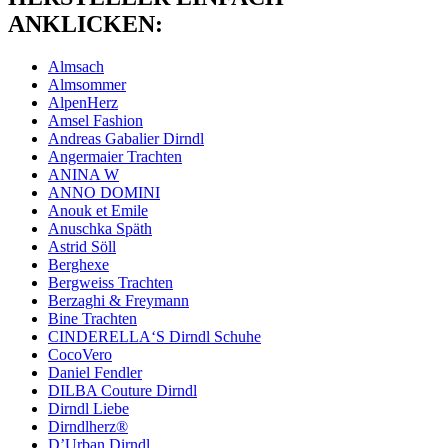
ANKLICKEN:
Almsach
Almsommer
AlpenHerz
Amsel Fashion
Andreas Gabalier Dirndl
Angermaier Trachten
ANINA W
ANNO DOMINI
Anouk et Emile
Anuschka Späth
Astrid Söll
Berghexe
Bergweiss Trachten
Berzaghi & Freymann
Bine Trachten
CINDERELLA‘S Dirndl Schuhe
CocoVero
Daniel Fendler
DILBA Couture Dirndl
Dirndl Liebe
Dirndlherz®
D’Urban Dirndl