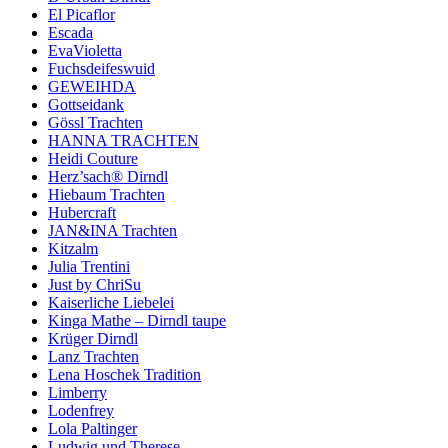
El Picaflor
Escada
EvaVioletta
Fuchsdeifeswuid
GEWEIHDA
Gottseidank
Gössl Trachten
HANNA TRACHTEN
Heidi Couture
Herz’sach® Dirndl
Hiebaum Trachten
Hubercraft
JAN&INA Trachten
Kitzalm
Julia Trentini
Just by ChriSu
Kaiserliche Liebelei
Kinga Mathe – Dirndl taupe
Krüger Dirndl
Lanz Trachten
Lena Hoschek Tradition
Limberry
Lodenfrey
Lola Paltinger
Ludwig und Therese