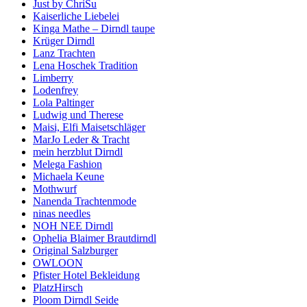
Just by ChriSu
Kaiserliche Liebelei
Kinga Mathe – Dirndl taupe
Krüger Dirndl
Lanz Trachten
Lena Hoschek Tradition
Limberry
Lodenfrey
Lola Paltinger
Ludwig und Therese
Maisi, Elfi Maisetschläger
MarJo Leder & Tracht
mein herzblut Dirndl
Melega Fashion
Michaela Keune
Mothwurf
Nanenda Trachtenmode
ninas needles
NOH NEE Dirndl
Ophelia Blaimer Brautdirndl
Original Salzburger
OWLOON
Pfister Hotel Bekleidung
PlatzHirsch
Ploom Dirndl Seide