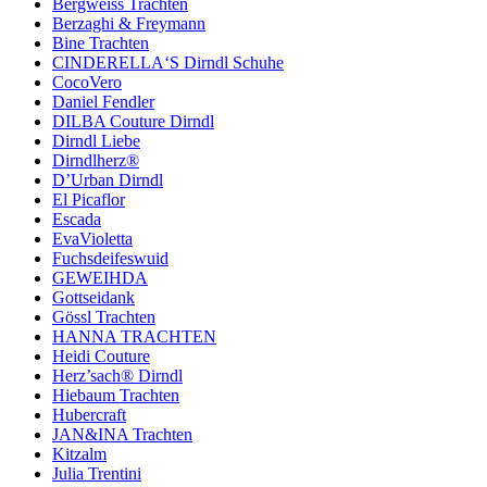
Bergweiss Trachten
Berzaghi & Freymann
Bine Trachten
CINDERELLA‘S Dirndl Schuhe
CocoVero
Daniel Fendler
DILBA Couture Dirndl
Dirndl Liebe
Dirndlherz®
D’Urban Dirndl
El Picaflor
Escada
EvaVioletta
Fuchsdeifeswuid
GEWEIHDA
Gottseidank
Gössl Trachten
HANNA TRACHTEN
Heidi Couture
Herz’sach® Dirndl
Hiebaum Trachten
Hubercraft
JAN&INA Trachten
Kitzalm
Julia Trentini