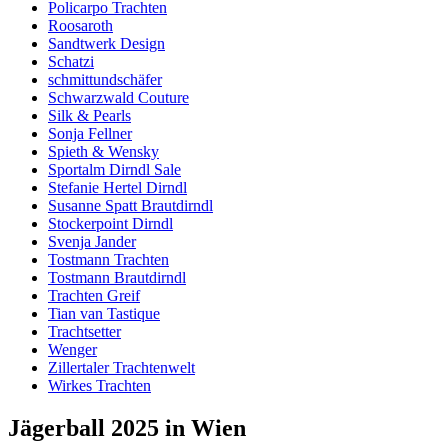
Policarpo Trachten
Roosaroth
Sandtwerk Design
Schatzi
schmittundschäfer
Schwarzwald Couture
Silk & Pearls
Sonja Fellner
Spieth & Wensky
Sportalm Dirndl Sale
Stefanie Hertel Dirndl
Susanne Spatt Brautdirndl
Stockerpoint Dirndl
Svenja Jander
Tostmann Trachten
Tostmann Brautdirndl
Trachten Greif
Tian van Tastique
Trachtsetter
Wenger
Zillertaler Trachtenwelt
Wirkes Trachten
Jägerball 2025 in Wien