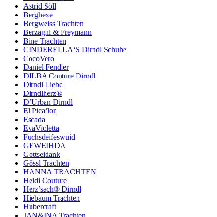
Astrid Söll
Berghexe
Bergweiss Trachten
Berzaghi & Freymann
Bine Trachten
CINDERELLA‘S Dirndl Schuhe
CocoVero
Daniel Fendler
DILBA Couture Dirndl
Dirndl Liebe
Dirndlherz®
D’Urban Dirndl
El Picaflor
Escada
EvaVioletta
Fuchsdeifeswuid
GEWEIHDA
Gottseidank
Gössl Trachten
HANNA TRACHTEN
Heidi Couture
Herz’sach® Dirndl
Hiebaum Trachten
Hubercraft
JAN&INA Trachten