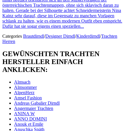
österreichischen Trachtenmappen, ohne sich sklavisch daran zu
halten. Gerade bei der Silhouette achtet Schneidermeisterin Nina
Kainz sehr darauf, diese im Gegensatz zu manchen Vorlagen
schlank zu halten, wie es einem modernen Outfit eben entspricht.
Dafür hat sie sogar eigens einen speziellen...
Categories
Brautdirndl
/
Designer Dirndl
/
Kinderdirndl
/
Trachten
Herren
GEWÜNSCHTEN TRACHTEN
HERSTELLER EINFACH
ANKLICKEN:
Almsach
Almsommer
AlpenHerz
Amsel Fashion
Andreas Gabalier Dirndl
Angermaier Trachten
ANINA W
ANNO DOMINI
Anouk et Emile
Anuschka Späth