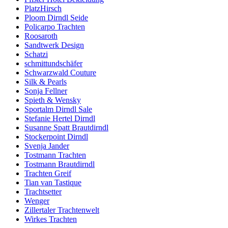
PlatzHirsch
Ploom Dirndl Seide
Policarpo Trachten
Roosaroth
Sandtwerk Design
Schatzi
schmittundschäfer
Schwarzwald Couture
Silk & Pearls
Sonja Fellner
Spieth & Wensky
Sportalm Dirndl Sale
Stefanie Hertel Dirndl
Susanne Spatt Brautdirndl
Stockerpoint Dirndl
Svenja Jander
Tostmann Trachten
Tostmann Brautdirndl
Trachten Greif
Tian van Tastique
Trachtsetter
Wenger
Zillertaler Trachtenwelt
Wirkes Trachten