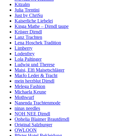
Kitzalm
Julia Trentini
Just by ChriSu
Kaiserliche Liebelei
Kinga Mathe – Dirndl taupe
Krüger Dirndl
Lanz Trachten
Lena Hoschek Tradition
Limberry
Lodenfrey
Lola Paltinger
Ludwig und Therese
Maisi, Elfi Maisetschläger
MarJo Leder & Tracht
mein herzblut Dirndl
Melega Fashion
Michaela Keune
Mothwurf
Nanenda Trachtenmode
ninas needles
NOH NEE Dirndl
Ophelia Blaimer Brautdirndl
Original Salzburger
OWLOON
Pfister Hotel Bekleidung