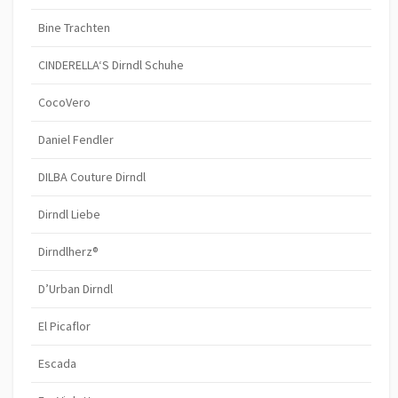
Bine Trachten
CINDERELLA‘S Dirndl Schuhe
CocoVero
Daniel Fendler
DILBA Couture Dirndl
Dirndl Liebe
Dirndlherz®
D’Urban Dirndl
El Picaflor
Escada