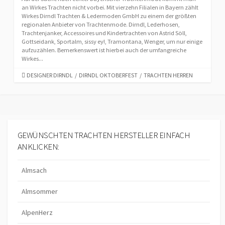
an Wirkes Trachten nicht vorbei. Mit vierzehn Filialen in Bayern zählt
Wirkes Dirndl Trachten & Ledermoden GmbH zu einem der größten
regionalen Anbieter von Trachtenmode. Dirndl, Lederhosen,
Trachtenjanker, Accessoires und Kindertrachten von Astrid Söll,
Gottseidank, Sportalm, sissy ey!, Tramontana, Wenger, um nur einige
aufzuzählen. Bemerkenswert ist hierbei auch der umfangreiche
Wirkes...
C
DESIGNER DIRNDL
/
DIRNDL OKTOBERFEST
/
TRACHTEN HERREN
A
T
E
G
O
R
GEWÜNSCHTEN TRACHTEN HERSTELLER EINFACH
I
ANKLICKEN:
E
S
Almsach
Almsommer
AlpenHerz