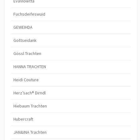
EvaVioletta
Fuchsdeifeswuid
GEWEIHDA
Gottseidank
Gössl Trachten
HANNA TRACHTEN
Heidi Couture
Herz’sach® Dirndl
Hiebaum Trachten
Hubercraft
JAN&INA Trachten