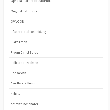
Ophelia Blaimer Brautdirndl
Original Salzburger
OWLOON
Pfister Hotel Bekleidung
PlatzHirsch
Ploom Dirndl Seide
Policarpo Trachten
Roosaroth
Sandtwerk Design
Schatzi
schmittundschäfer