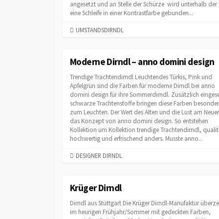
angesetzt und an Stelle der Schürze wird unterhalb der 
eine Schleife in einer Kontrastfarbe gebunden...
C
UMSTANDSDIRNDL
A
T
E
Moderne Dirndl – anno domini design
G
Trendige Trachtendirndl Leuchtendes Türkis, Pink und
O
Apfelgrün sind die Farben für moderne Dirndl bei anno
R
domini design für ihre Sommerdirndl. Zusätzlich einges
I
schwarze Trachtenstoffe bringen diese Farben besonder
E
zum Leuchten. Der Wert des Alten und die Lust am Neue
S
das Konzept von anno domini design. So entstehen
Kollektion um Kollektion trendige Trachtendirndl, qualit
hochwertig und erfrischend anders. Musste anno...
C
DESIGNER DIRNDL
A
T
E
Krüger Dirndl
G
Dirndl aus Stuttgart Die Krüger Dirndl-Manufaktur überz
O
im heurigen Frühjahr/Sommer mit gedeckten Farben,
R