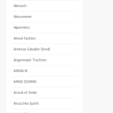
Almsach
Almsommer
AlpenHerz
Amsel Fashion
Andreas Gabalier Dirndl
Angermaier Trachten
ANINA W
ANNO DOMINI
Anouk et Emile
Anuschka Späth