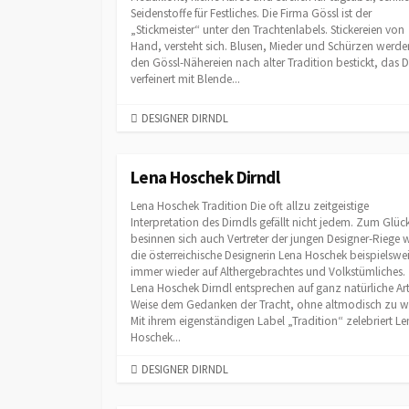
E
Seidenstoffe für Festliches. Die Firma Gössl ist der
S
„Stickmeister“ unter den Trachtenlabels. Stickereien von
Hand, versteht sich. Blusen, Mieder und Schürzen werde
den Gössl-Nähereien nach alter Tradition bestickt, das D
verfeinert mit Blende...
C
DESIGNER DIRNDL
A
T
E
Lena Hoschek Dirndl
G
Lena Hoschek Tradition Die oft allzu zeitgeistige
O
Interpretation des Dirndls gefällt nicht jedem. Zum Glüc
R
besinnen sich auch Vertreter der jungen Designer-Riege 
I
die österreichische Designerin Lena Hoschek beispielswe
E
immer wieder auf Althergebrachtes und Volkstümliches.
S
Lena Hoschek Dirndl entsprechen auf ganz natürliche Ar
Weise dem Gedanken der Tracht, ohne altmodisch zu wi
Mit ihrem eigenständigen Label „Tradition“ zelebriert L
Hoschek...
C
DESIGNER DIRNDL
A
T