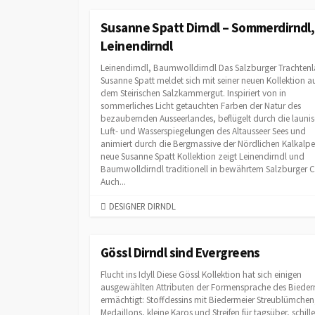
T
E
Susanne Spatt Dirndl – Sommerdirndl,
G
Leinendirndl
O
R
Leinendirndl, Baumwolldirndl Das Salzburger Trachtenl
I
Susanne Spatt meldet sich mit seiner neuen Kollektion a
dem Steirischen Salzkammergut. Inspiriert von in
E
sommerliches Licht getauchten Farben der Natur des
S
bezaubernden Ausseerlandes, beflügelt durch die launi
Luft- und Wasserspiegelungen des Altausseer Sees und
animiert durch die Bergmassive der Nördlichen Kalkalpe
neue Susanne Spatt Kollektion zeigt Leinendirndl und
Baumwolldirndl traditionell in bewährtem Salzburger C
Auch...
C
DESIGNER DIRNDL
A
T
E
Gössl Dirndl sind Evergreens
G
Flucht ins Idyll Diese Gössl Kollektion hat sich einigen
O
ausgewählten Attributen der Formensprache des Bieder
R
ermächtigt: Stoffdessins mit Biedermeier Streublümchen
I
Medaillons, kleine Karos und Streifen für tagsüber, schill