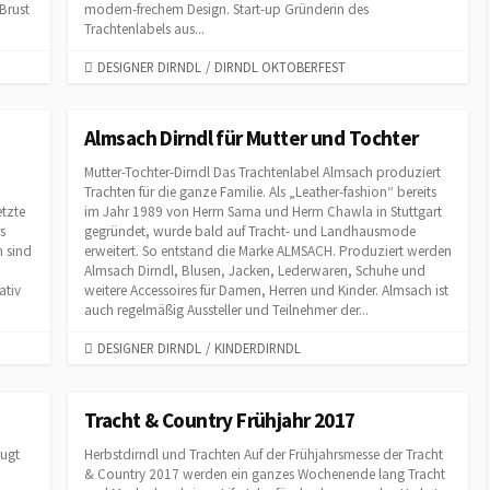
Brust
modern-frechem Design. Start-up Gründerin des
Trachtenlabels aus...
C
DESIGNER DIRNDL
/
DIRNDL OKTOBERFEST
A
T
E
Almsach Dirndl für Mutter und Tochter
G
Mutter-Tochter-Dirndl Das Trachtenlabel Almsach produziert
O
Trachten für die ganze Familie. Als „Leather-fashion“ bereits
R
etzte
im Jahr 1989 von Herrn Sarna und Herrn Chawla in Stuttgart
I
s
gegründet, wurde bald auf Tracht- und Landhausmode
E
n sind
erweitert. So entstand die Marke ALMSACH. Produziert werden
S
Almsach Dirndl, Blusen, Jacken, Lederwaren, Schuhe und
ativ
weitere Accessoires für Damen, Herren und Kinder. Almsach ist
auch regelmäßig Aussteller und Teilnehmer der...
C
DESIGNER DIRNDL
/
KINDERDIRNDL
A
T
E
Tracht & Country Frühjahr 2017
G
eugt
Herbstdirndl und Trachten Auf der Frühjahrsmesse der Tracht
O
& Country 2017 werden ein ganzes Wochenende lang Tracht
R