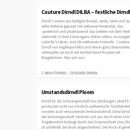
T
E
Couture Dirndl DILBA – festliche Dirnd
G
Dirndl Couture aus Stuttgart Brokat, Seide, Samt und Sp
O
edles Material gepaart mit exklusiver Kreativität, das
R
spielerisch und phantasievoll das Gestern mit dem Heu
I
verbindet. In ihrer Extravaganz dabei zeitlos, sozusagen
E
Liebe für’s Leben, sind die exklusiven Entwürfe. Couture
S
Dirndl von Angélique Dilba sind etwas ganz Besonderes
verknüpfen sie doch mit leichter Hand Royales mit
Bürgerlichem. Was sich aus...
C
BRAUTDIRNDL
/
DESIGNER DIRNDL
A
T
E
Umstandsdirndl Ploom
G
Dirndl für die Schwangerschaft Das Salzburger Label P
O
produziert nicht nur modisch-authentische Trachtendirn
R
sondern auch entzückende Umstandsdirndl. Diese Dirndl
I
die Schwangerschaft zeichnen sich aus durch einen hoh
E
Tragekomfort bedingt durch den Empireschnitt (das Obe
S
ist unterhalb der Brust abgeschnitten). Der Rock ist gerei