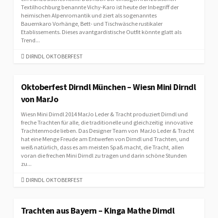
Textilhochburg benannte Vichy-Karo ist heute der Inbegriff der
heimischen Alpenromantik und ziert als sogenanntes
Bauernkaro Vorhänge, Bett- und Tischwäsche rustikaler
Etablissements. Dieses avantgardistische Outfit könnte glatt als
Trend...
C
DIRNDL OKTOBERFEST
A
T
E
Oktoberfest Dirndl München – Wiesn Mini Dirndl
G
von MarJo
O
R
Wiesn Mini Dirndl 2014 MarJo Leder & Tracht produziert Dirndl und
I
freche Trachten für alle, die traditionelle und gleichzeitig innovative
E
Trachtenmode lieben. Das Designer Team von MarJo Leder & Tracht
hat eine Menge Freude am Entwerfen von Dirndl und Trachten, und
S
weiß natürlich, dass es am meisten Spaß macht, die Tracht, allen
voran die frechen Mini Dirndl zu tragen und darin schöne Stunden
zu...
C
DIRNDL OKTOBERFEST
A
T
E
Trachten aus Bayern – Kinga Mathe Dirndl
G