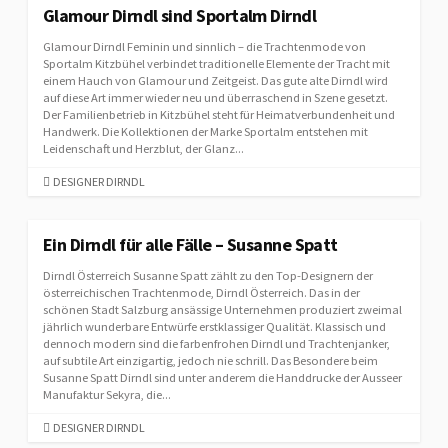
E
Glamour Dirndl sind Sportalm Dirndl
G
Glamour Dirndl Feminin und sinnlich – die Trachtenmode von
O
Sportalm Kitzbühel verbindet traditionelle Elemente der Tracht mit
R
einem Hauch von Glamour und Zeitgeist. Das gute alte Dirndl wird
I
auf diese Art immer wieder neu und überraschend in Szene gesetzt.
E
Der Familienbetrieb in Kitzbühel steht für Heimatverbundenheit und
S
Handwerk. Die Kollektionen der Marke Sportalm entstehen mit
Leidenschaft und Herzblut, der Glanz...
C
DESIGNER DIRNDL
A
T
E
Ein Dirndl für alle Fälle – Susanne Spatt
G
Dirndl Österreich Susanne Spatt zählt zu den Top-Designern der
O
österreichischen Trachtenmode, Dirndl Österreich. Das in der
R
schönen Stadt Salzburg ansässige Unternehmen produziert zweimal
I
jährlich wunderbare Entwürfe erstklassiger Qualität. Klassisch und
E
dennoch modern sind die farbenfrohen Dirndl und Trachtenjanker,
S
auf subtile Art einzigartig, jedoch nie schrill. Das Besondere beim
Susanne Spatt Dirndl sind unter anderem die Handdrucke der Ausseer
Manufaktur Sekyra, die...
C
DESIGNER DIRNDL
A