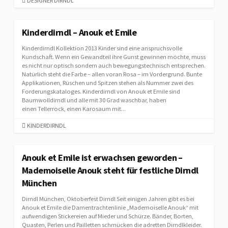
C
DESIGNER DIRNDL
A
T
E
Kinderdirndl – Anouk et Emile
G
Kinderdirndl Kollektion 2013 Kinder sind eine anspruchsvolle
O
Kundschaft. Wenn ein Gewandteil ihre Gunst gewinnen möchte, muss
R
es nicht nur optisch sondern auch bewegungstechnisch entsprechen.
I
Natürlich steht die Farbe – allen voran Rosa – im Vordergrund. Bunte
E
Applikationen, Rüschen und Spitzen stehen als Nummer zwei des
S
Forderungskataloges. Kinderdirndl von Anouk et Emile sind
Baumwolldirndl und alle mit 30 Grad waschbar, haben
einen Tellerrock, einen Karosaum mit...
C
KINDERDIRNDL
A
T
E
Anouk et Emile ist erwachsen geworden –
G
Mademoiselle Anouk steht für festliche Dirndl
O
München
R
I
Dirndl München, Oktoberfest Dirndl Seit einigen Jahren gibt es bei
E
Anouk et Emile die Damentrachtenlinie „Mademoiselle Anouk“ mit
S
aufwendigen Stickereien auf Mieder und Schürze. Bänder, Borten,
Quasten, Perlen und Pailletten schmücken die adretten Dirndlkleider.