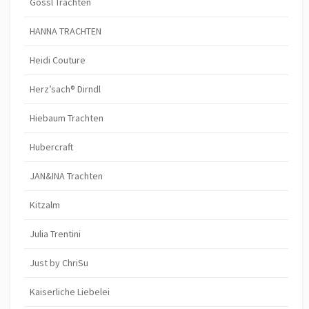
Gössl Trachten
HANNA TRACHTEN
Heidi Couture
Herz’sach® Dirndl
Hiebaum Trachten
Hubercraft
JAN&INA Trachten
Kitzalm
Julia Trentini
Just by ChriSu
Kaiserliche Liebelei