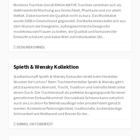
Moderne Trachten Dirndl KINGA MATHE Trachten verstehen sich als
O
elektrisierende Mischung aus Sinnlichkeit, Phantasie und vor allem
R
Vielfalt. Dabei kommt die Qualität nicht zu kurz. Das Modelabel
I
wurde 2008 in Deutschland gegründet. Die Marke entwickelte sich aus
E
dem Wunsch der Designerin, außergewöhnliche Designs für
S
modebewusste Frauen zu bieten, die Qualität und fantasievolle
Entwürfe schätzen und dabei Wert auf individuellen Stil...
C
DESIGNER DIRNDL
A
T
E
Spieth & Wensky Kollektion
G
Stadlwirtschaft Spieth & Wensky Einkaufen direkt beim Hersteller.
O
Wussten Sie’s schon? Beim Trachtenhersteller Spieth & Wensky gibt’s
R
jetzt bayerische Lebensart, Tracht, Tradition und Gemütlichkeit unter
I
einem Dach. Der Trachtenstadl als perfekter Ausgangspunkt für einen
E
gemütlichen Einkaufsbummel. Die rustikale Scheune kann natürlich
S
auch als Location für Betriebsausflüge oder private Feiern genutzt
werden. Kostenlose Parkmöglichkeit, traditionelle, bodenständige
Schmankerl wie Weißwurst und Brezen für die...
C
DIRNDL OKTOBERFEST
A
T