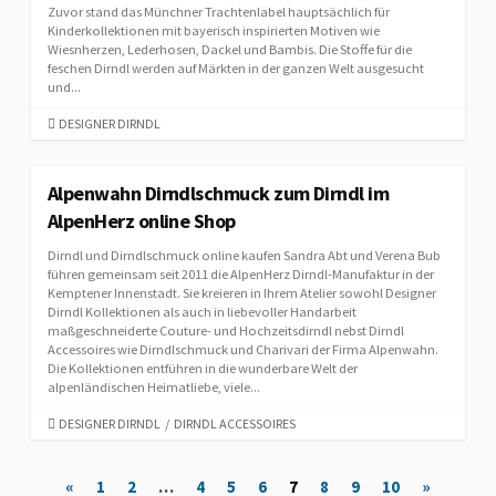
Zuvor stand das Münchner Trachtenlabel hauptsächlich für
Kinderkollektionen mit bayerisch inspirierten Motiven wie
Wiesnherzen, Lederhosen, Dackel und Bambis. Die Stoffe für die
feschen Dirndl werden auf Märkten in der ganzen Welt ausgesucht
und...
C
DESIGNER DIRNDL
A
T
E
Alpenwahn Dirndlschmuck zum Dirndl im
G
AlpenHerz online Shop
O
R
Dirndl und Dirndlschmuck online kaufen Sandra Abt und Verena Bub
I
führen gemeinsam seit 2011 die AlpenHerz Dirndl-Manufaktur in der
E
Kemptener Innenstadt. Sie kreieren in Ihrem Atelier sowohl Designer
Dirndl Kollektionen als auch in liebevoller Handarbeit
S
maßgeschneiderte Couture- und Hochzeitsdirndl nebst Dirndl
Accessoires wie Dirndlschmuck und Charivari der Firma Alpenwahn.
Die Kollektionen entführen in die wunderbare Welt der
alpenländischen Heimatliebe, viele...
C
DESIGNER DIRNDL
/
DIRNDL ACCESSOIRES
A
T
B
«
1
2
…
4
5
6
7
8
9
10
»
E