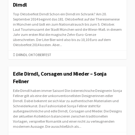
G
Dirndl
O
R
Top Oktoberfest Dirndl Schon ein Dirndl im Schrank? Am 20.
I
September 2014 beginnt das 181. Oktoberfest auf der Theresienwiese
E
in München und lädt ein zum Nationalrausch bis zum 5. Oktober.
Laut Tourismusamt der Stadt München wird die Wiesn-Maß in diesem
S
Jahr zum ersten Mal die magische Zehn-Euro-Grenze
überschreiten. Der Liter Bier wird also bis zu 10,10 Euro auf dem
Oktoberfest 2014 kosten. Aber...
C
DIRNDL OKTOBERFEST
A
T
E
Edle Dirndl, Corsagen und Mieder – Sonja
G
Fellner
O
R
Edle Dirndl haben immer Saison! Die österreichische Designerin Sonja
I
Fellner gilt als eine der unkonventionellsten Designerinnen edler
E
Dirndl. Dabei bekennt sie sich klar zu authentischen Materialien und
Schneiderkunst. Das Fashionlabel Sonja Fellner steht für
S
außergewöhnliche und edle Dirndl, Corsagen und Mieder. Die Designs
der aktuellen Kollektion balancieren zwischen traditionellen
Vorlagen, verspielter Romantik und einer nicht zu verleugnenden
modernen Aussage. Die ausschließlich als...