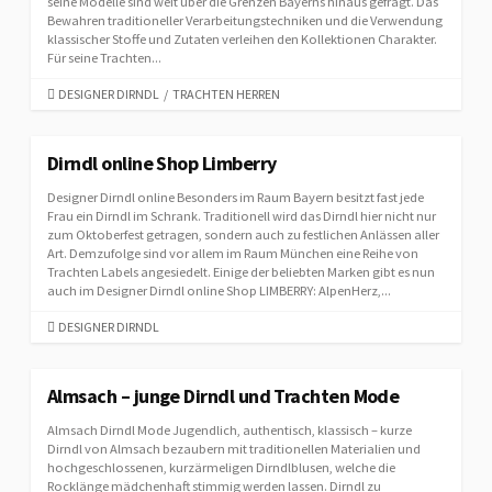
seine Modelle sind weit über die Grenzen Bayerns hinaus gefragt. Das
S
Bewahren traditioneller Verarbeitungstechniken und die Verwendung
klassischer Stoffe und Zutaten verleihen den Kollektionen Charakter.
Für seine Trachten...
C
DESIGNER DIRNDL
/
TRACHTEN HERREN
A
T
E
Dirndl online Shop Limberry
G
Designer Dirndl online Besonders im Raum Bayern besitzt fast jede
O
Frau ein Dirndl im Schrank. Traditionell wird das Dirndl hier nicht nur
R
zum Oktoberfest getragen, sondern auch zu festlichen Anlässen aller
I
Art. Demzufolge sind vor allem im Raum München eine Reihe von
E
Trachten Labels angesiedelt. Einige der beliebten Marken gibt es nun
S
auch im Designer Dirndl online Shop LIMBERRY: AlpenHerz,...
C
DESIGNER DIRNDL
A
T
E
Almsach – junge Dirndl und Trachten Mode
G
Almsach Dirndl Mode Jugendlich, authentisch, klassisch – kurze
O
Dirndl von Almsach bezaubern mit traditionellen Materialien und
R
hochgeschlossenen, kurzärmeligen Dirndlblusen, welche die
I
Rocklänge mädchenhaft stimmig werden lassen. Dirndl zu