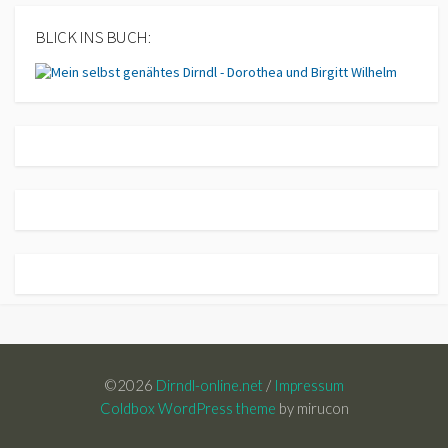
BLICK INS BUCH:
©2026
Dirndl-online.net
/
Impressum
Coldbox WordPress theme
by mirucon