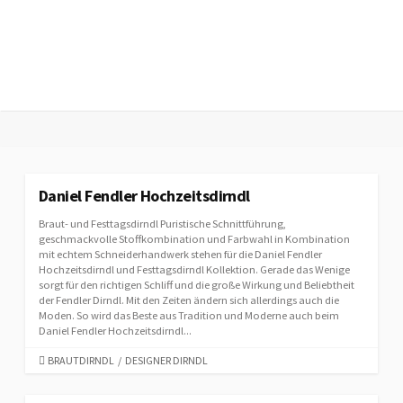
Daniel Fendler Hochzeitsdirndl
Braut- und Festtagsdirndl Puristische Schnittführung,
geschmackvolle Stoffkombination und Farbwahl in Kombination
mit echtem Schneiderhandwerk stehen für die Daniel Fendler
Hochzeitsdirndl und Festtagsdirndl Kollektion. Gerade das Wenige
sorgt für den richtigen Schliff und die große Wirkung und Beliebtheit
der Fendler Dirndl. Mit den Zeiten ändern sich allerdings auch die
Moden. So wird das Beste aus Tradition und Moderne auch beim
Daniel Fendler Hochzeitsdirndl...
C
BRAUTDIRNDL
/
DESIGNER DIRNDL
A
T