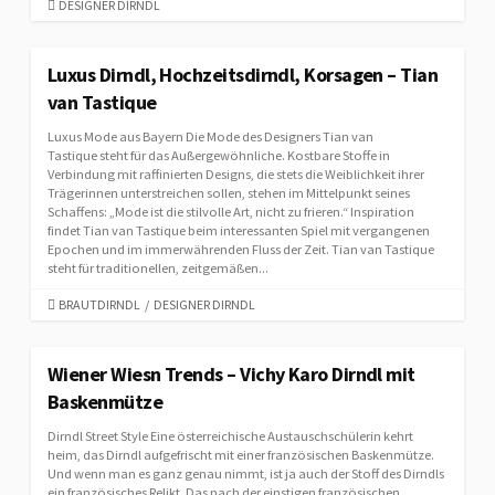
C
DESIGNER DIRNDL
A
T
E
Luxus Dirndl, Hochzeitsdirndl, Korsagen – Tian
G
van Tastique
O
R
Luxus Mode aus Bayern Die Mode des Designers Tian van
I
Tastique steht für das Außergewöhnliche. Kostbare Stoffe in
E
Verbindung mit raffinierten Designs, die stets die Weiblichkeit ihrer
Trägerinnen unterstreichen sollen, stehen im Mittelpunkt seines
S
Schaffens: „Mode ist die stilvolle Art, nicht zu frieren.“ Inspiration
findet Tian van Tastique beim interessanten Spiel mit vergangenen
Epochen und im immerwährenden Fluss der Zeit. Tian van Tastique
steht für traditionellen, zeitgemäßen...
C
BRAUTDIRNDL
/
DESIGNER DIRNDL
A
T
E
Wiener Wiesn Trends – Vichy Karo Dirndl mit
G
Baskenmütze
O
R
Dirndl Street Style Eine österreichische Austauschschülerin kehrt
I
heim, das Dirndl aufgefrischt mit einer französischen Baskenmütze.
E
Und wenn man es ganz genau nimmt, ist ja auch der Stoff des Dirndls
ein französisches Relikt. Das nach der einstigen französischen
S