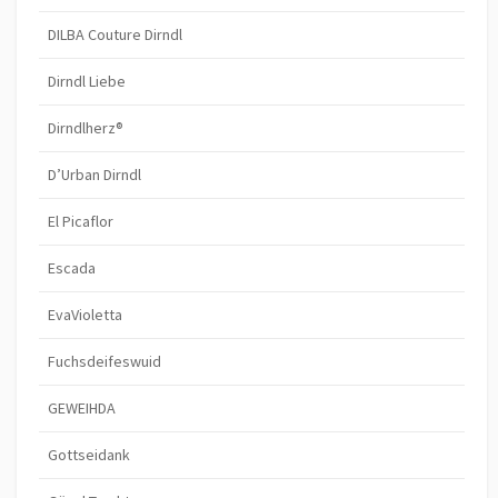
DILBA Couture Dirndl
Dirndl Liebe
Dirndlherz®
D’Urban Dirndl
El Picaflor
Escada
EvaVioletta
Fuchsdeifeswuid
GEWEIHDA
Gottseidank