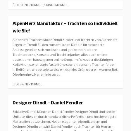
C
DESIGNER DIRNDL
/
KINDERDIRNDL
A
T
E
AlpenHerz Manufaktur – Trachten so individuell
G
wie Sie!
O
R
AlpenHerz Trachten Mode Dirndl Kleider und Trachten von AlpenHerz
I
liegen im Trend! Zu den romantischen Dirndln für besondere
E
Anlässe gesellen sich modische und gut kombinierbare
Trachtenröcke, Korsetts und Trachtenjanker, alles auch online
S
bestellbar im hauseigenen online Shop. Im Fokus der diesjährigen
Kollektion stehen zarte Pastelltöne sowie klassische Trachtenfarben
in Erdtönen, wie beispielsweise ein dunkles Grün oder ein warmes Rot.
Die Alpenherz Herrenlinie sorgt...
C
DESIGNER DIRNDL
A
T
E
Designer Dirndl – Daniel Fendler
G
Exklusive Dirndl München Daniel Fendler Designer Dirndl sind textile
O
Unikate, die sich durch handwerkliche Perfektion und hochwertigste
R
Materialien auszeichnen. Neben eleganten Abendkleidern und
I
Designer Dirndln entwirft Daniel Fendler auch Trachten für Herren –
E