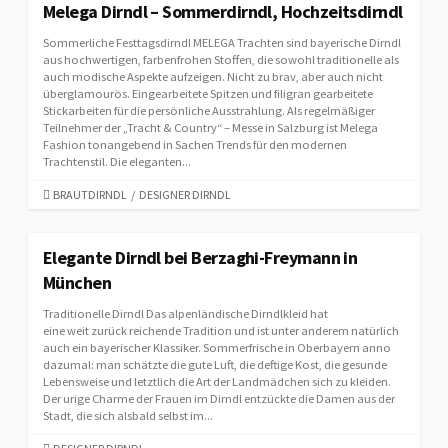
E
Melega Dirndl – Sommerdirndl, Hochzeitsdirndl
G
Sommerliche Festtagsdirndl MELEGA Trachten sind bayerische Dirndl
O
aus hochwertigen, farbenfrohen Stoffen, die sowohl traditionelle als
R
auch modische Aspekte aufzeigen. Nicht zu brav, aber auch nicht
I
überglamourös. Eingearbeitete Spitzen und filigran gearbeitete
E
Stickarbeiten für die persönliche Ausstrahlung. Als regelmäßiger
S
Teilnehmer der „Tracht & Country“ – Messe in Salzburg ist Melega
Fashion tonangebend in Sachen Trends für den modernen
Trachtenstil. Die eleganten...
C
BRAUTDIRNDL
/
DESIGNER DIRNDL
A
T
E
Elegante Dirndl bei Berzaghi-Freymann in
G
München
O
R
Traditionelle Dirndl Das alpenländische Dirndlkleid hat
I
eine weit zurück reichende Tradition und ist unter anderem natürlich
E
auch ein bayerischer Klassiker. Sommerfrische in Oberbayern anno
dazumal: man schätzte die gute Luft, die deftige Kost, die gesunde
S
Lebensweise und letztlich die Art der Landmädchen sich zu kleiden.
Der urige Charme der Frauen im Dirndl entzückte die Damen aus der
Stadt, die sich alsbald selbst im...