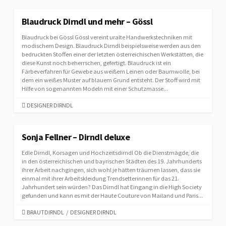
T
E
Blaudruck Dirndl und mehr – Gössl
G
Blaudruck bei Gössl Gössl vereint uralte Handwerkstechniken mit
O
modischem Design. Blaudruck Dirndl beispielsweise werden aus den
R
bedruckten Stoffen einer der letzten österreichischen Werkstätten, die
I
diese Kunst noch beherrschen, gefertigt. Blaudruck ist ein
E
Färbeverfahren für Gewebe aus weißem Leinen oder Baumwolle, bei
S
dem ein weißes Muster auf blauem Grund entsteht. Der Stoff wird mit
Hilfe von sogenannten Modeln mit einer Schutzmasse...
C
DESIGNER DIRNDL
A
T
E
Sonja Fellner – Dirndl deluxe
G
Edle Dirndl, Korsagen und Hochzeitsdirndl Ob die Dienstmägde, die
O
in den österreichischen und bayrischen Städten des 19. Jahrhunderts
R
ihrer Arbeit nachgingen, sich wohl je hätten träumen lassen, dass sie
I
einmal mit ihrer Arbeitskleidung Trendsetterinnen für das 21.
E
Jahrhundert sein würden? Das Dirndl hat Eingang in die High Society
S
gefunden und kann es mit der Haute Couture von Mailand und Paris...
C
BRAUTDIRNDL
/
DESIGNER DIRNDL
A