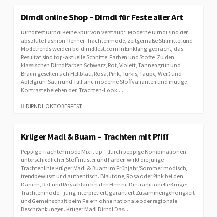
T
E
Dirndl online Shop – Dirndl für Feste aller Art
G
Dirndlfest Dirndl Keine Spur von verstaubt! Moderne Dirndl sind der
O
absolute Fashion-Renner. Trachtenmode, zeitgemäße Stilmittel und
R
Modetrends werden bei dirndlfest.com in Einklang gebracht, das
I
Resultat sind top-aktuelle Schnitte, Farben und Stoffe. Zu den
E
klassischen Dirndlfarben Schwarz, Rot, Violett, Tannengrün und
S
Braun gesellen sich Hellblau, Rosa, Pink, Türkis, Taupe, Weiß und
Apfelgrün. Satin und Tüll sind moderne Stoffvarianten und mutige
Kontraste beleben den Trachten-Look....
C
DIRNDL OKTOBERFEST
A
T
E
Krüger Madl & Buam – Trachten mit Pfiff
G
Peppige Trachtenmode Mix it up – durch peppige Kombinationen
O
unterschiedlicher Stoffmuster und Farben wirkt die junge
R
Trachtenlinie Krüger Madl & Buam im Frühjahr/Sommer modisch,
I
trendbewusst und authentisch. Blautöne, Rosa oder Pink bei den
E
Damen, Rot und Royalblau bei den Herren. Die traditionelle Krüger
S
Trachtenmode – jung interpretiert, garantiert Zusammengehörigkeit
und Gemeinschaft beim Feiern ohne nationale oder regionale
Beschränkungen. Krüger Madl Dirndl Das...