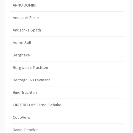
i
ANNO DOMINI
o
Anouk et Emile
n
Anuschka Späth
Astrid Söll
Berghexe
Bergweiss Trachten
Berzaghi & Freymann
Bine Trachten
CINDERELLA‘S Dirndl Schuhe
CocoVero
Daniel Fendler