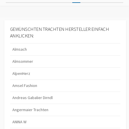
G
e
O
i
R
I
t
E
GEWÜNSCHTEN TRACHTEN HERSTELLER EINFACH
S
r
ANKLICKEN:
a
Almsach
g
s
Almsommer
n
AlpenHerz
a
Amsel Fashion
v
i
Andreas Gabalier Dirndl
g
Angermaier Trachten
a
ANINA W
t