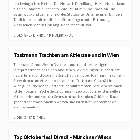
E
erschwinglichen Preisen. Die Almsach Dirndllänge ist Knie bedeckend
S
bis eine Handbreit über dem Knie. Stil, Kultur und Tradition. Die
Baumwoll- und Leinendirndl des Stuttgarter Unternehmen bringen
Traditionelles mit modischen Strömungen unter Betonung der
klassischen Seite in Einklang. Überlieferte Muster...
C
DESIGNER DIRNDL
/
KINDERDIRNDL
A
T
E
Tostmann Trachten am Attersee und in Wien
G
Tostmann Dirndl Wer im Durcheinanderland der heutigen
O
Interpretationen des alpenländischen Bekleidungsstils Sehnsucht
R
nach Heimat und Bodenhaftung hat, der ist bei Tostmann Trachten in
I
Seewalchen am Attersee oder auch im Tostmann Geschäft in
E
Wien gut aufgehoben und herzlich willkommen. Seit Generationen
S
ist der Tostmann’sche Bekleidungsstil geprägt vom existenziellen
Miteinander und von der Sehnsucht nach starken Gefühlen, Raum
gebend den traditionellen Werten und intensiven Momenten der
Freude. Feinfühlig...
C
DESIGNER DIRNDL
A
T
E
Top Oktoberfest Dirndl – Münchner Wiesn