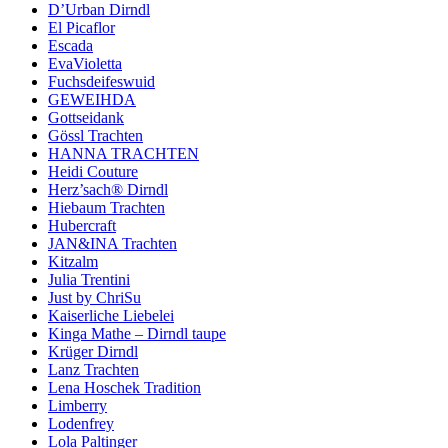
D’Urban Dirndl
El Picaflor
Escada
EvaVioletta
Fuchsdeifeswuid
GEWEIHDA
Gottseidank
Gössl Trachten
HANNA TRACHTEN
Heidi Couture
Herz’sach® Dirndl
Hiebaum Trachten
Hubercraft
JAN&INA Trachten
Kitzalm
Julia Trentini
Just by ChriSu
Kaiserliche Liebelei
Kinga Mathe – Dirndl taupe
Krüger Dirndl
Lanz Trachten
Lena Hoschek Tradition
Limberry
Lodenfrey
Lola Paltinger