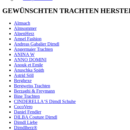
GEWÜNSCHTEN TRACHTEN HERSTEL
Almsach
Almsommer
AlpenHerz
Amsel Fashion
Andreas Gabalier Dirndl
Angermaier Trachten
ANINA W
ANNO DOMINI
Anouk et Emile
Anuschka Späth
Astrid Söll
Berghexe
Bergweiss Trachten
Berzaghi & Freymann
Bine Trachten
CINDERELLA‘S Dirndl Schuhe
CocoVero
Daniel Fendler
DILBA Couture Dirndl
Dirndl Liebe
Dirndlherz®