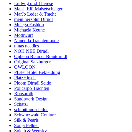
Ludwig und Therese
Maisi, Elfi Maisetschläger
MarJo Leder & Tracht
mein herzblut Dirndl
Melega Fashion
Michaela Keune
Mothwurf
Nanenda Trachtenmode
ninas needles
NOH NEE Dirndl
Ophelia Blaimer Brautdirndl
Original Salzburger
OWLOON
Pfister Hotel Bekleidung
PlatzHirsch
Ploom Dirndl Seide
Policarpo Trachten
Roosaroth
Sandtwerk Design
Schatzi
schmittundschäfer
Schwarzwald Couture
Silk & Pearls
Sonja Fellner
Spieth & Wensky