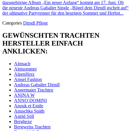
dazugehörige Album „Ein neuer Anfang“ kommt am 17. Juni. Ob
die neueste Andreas Gabalier Single „Bügel dein Dirndl gscheit auf“
der ultimative Partyrenner für den heurigen Sommer und Herbst...
Categories
Dirndl Pflege
GEWÜNSCHTEN TRACHTEN
HERSTELLER EINFACH
ANKLICKEN:
Almsach
Almsommer
AlpenHerz
Amsel Fashion
Andreas Gabalier Dirndl
Angermaier Trachten
ANINA W
ANNO DOMINI
Anouk et Emile
Anuschka Späth
Astrid Söll
Berghexe
Bergweiss Trachten