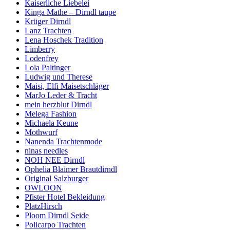
Kaiserliche Liebelei
Kinga Mathe – Dirndl taupe
Krüger Dirndl
Lanz Trachten
Lena Hoschek Tradition
Limberry
Lodenfrey
Lola Paltinger
Ludwig und Therese
Maisi, Elfi Maisetschläger
MarJo Leder & Tracht
mein herzblut Dirndl
Melega Fashion
Michaela Keune
Mothwurf
Nanenda Trachtenmode
ninas needles
NOH NEE Dirndl
Ophelia Blaimer Brautdirndl
Original Salzburger
OWLOON
Pfister Hotel Bekleidung
PlatzHirsch
Ploom Dirndl Seide
Policarpo Trachten