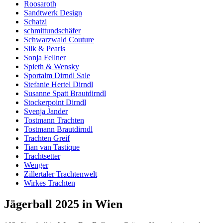
Roosaroth
Sandtwerk Design
Schatzi
schmittundschäfer
Schwarzwald Couture
Silk & Pearls
Sonja Fellner
Spieth & Wensky
Sportalm Dirndl Sale
Stefanie Hertel Dirndl
Susanne Spatt Brautdirndl
Stockerpoint Dirndl
Svenja Jander
Tostmann Trachten
Tostmann Brautdirndl
Trachten Greif
Tian van Tastique
Trachtsetter
Wenger
Zillertaler Trachtenwelt
Wirkes Trachten
Jägerball 2025 in Wien