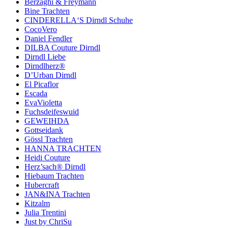
Berzaghi & Freymann
Bine Trachten
CINDERELLA‘S Dirndl Schuhe
CocoVero
Daniel Fendler
DILBA Couture Dirndl
Dirndl Liebe
Dirndlherz®
D’Urban Dirndl
El Picaflor
Escada
EvaVioletta
Fuchsdeifeswuid
GEWEIHDA
Gottseidank
Gössl Trachten
HANNA TRACHTEN
Heidi Couture
Herz’sach® Dirndl
Hiebaum Trachten
Hubercraft
JAN&INA Trachten
Kitzalm
Julia Trentini
Just by ChriSu